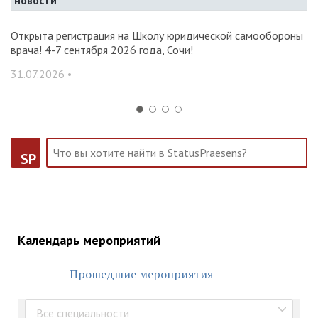
новости
и и
Открыта регистрация на Школу юридической самообороны
О
врача! 4-7 сентября 2026 года, Сочи!
ак
С
31.07.2026 •
14
SP
Календарь мероприятий
Прошедшие мероприятия
Все специальности