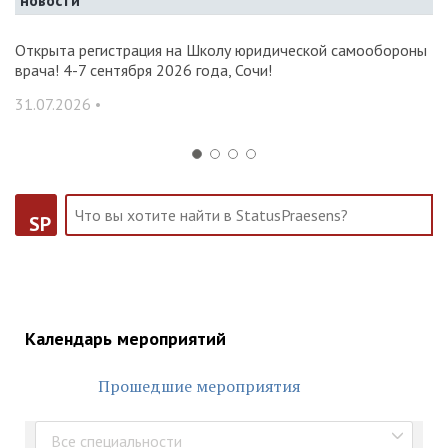
новости
и и
Открыта регистрация на Школу юридической самообороны
О
врача! 4-7 сентября 2026 года, Сочи!
ак
С
31.07.2026 •
14
SP
Календарь мероприятий
Прошедшие мероприятия
Все специальности