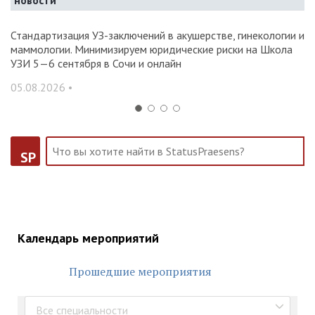
новости
Стандартизация УЗ-заключений в акушерстве, гинекологии и
О
маммологии. Минимизируем юридические риски на Школа
вр
УЗИ 5—6 сентября в Сочи и онлайн
31
05.08.2026 •
SP
Календарь мероприятий
Прошедшие мероприятия
Все специальности