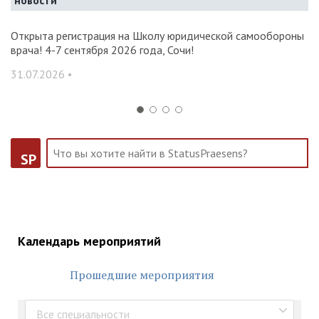
новости
и и
Открыта регистрация на Школу юридической самообороны
О
врача! 4-7 сентября 2026 года, Сочи!
ак
С
31.07.2026 •
14
SP
Календарь мероприятий
Прошедшие мероприятия
Все специальности