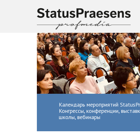
Календарь мероприятий StatusPr
Конгрессы, конференции, выставк
школы, вебинары