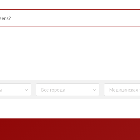
ы
Все города
Медицинская 