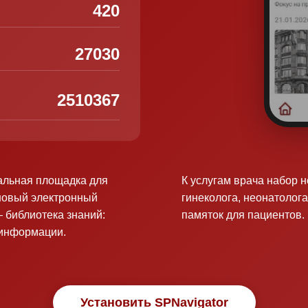
420
27030
2510367
альная площадка для
К услугам врача набор 
новый электронный
гинеколога, неонатолога
 библиотека знаний:
памяток для пациентов.
оинформации.
Установить SPNavigator