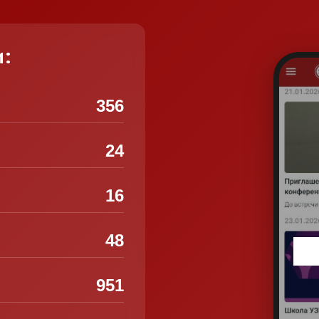
и:
356
24
16
48
951