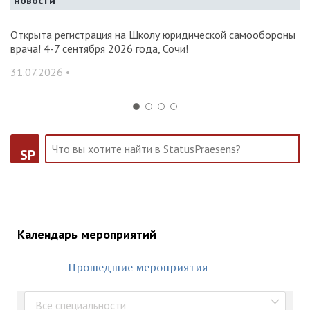
новости
и и
Открыта регистрация на Школу юридической самообороны
О
врача! 4-7 сентября 2026 года, Сочи!
ак
С
31.07.2026 •
14
SP
Календарь мероприятий
Прошедшие мероприятия
Все специальности