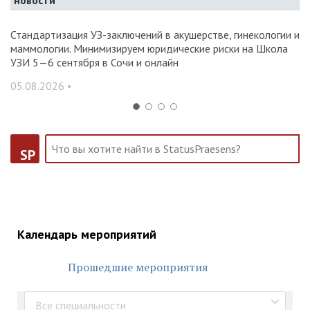
новости
Стандартизация УЗ-заключений в акушерстве, гинекологии и
О
маммологии. Минимизируем юридические риски на Школа
вр
УЗИ 5—6 сентября в Сочи и онлайн
31
05.08.2026 •
SP
Календарь мероприятий
Прошедшие мероприятия
Все специальности