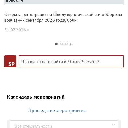
новости
и и
Открыта регистрация на Школу юридической самообороны
О
врача! 4-7 сентября 2026 года, Сочи!
ак
С
31.07.2026 •
14
SP
Календарь мероприятий
Прошедшие мероприятия
Все специальности