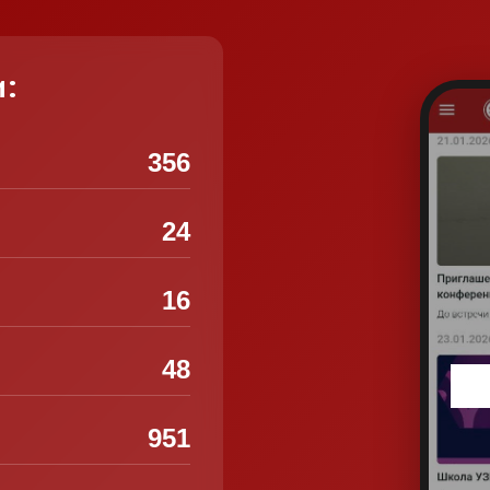
и:
356
24
16
48
951