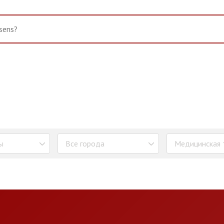
ы
Все города
Медицинская 