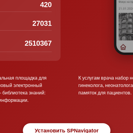
420
27031
2510367
альная площадка для
К услугам врача набор 
новый электронный
гинеколога, неонатолога
 библиотека знаний:
памяток для пациентов.
оинформации.
Установить SPNavigator