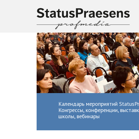
Календарь мероприятий StatusPr
Конгрессы, конференции, выставк
школы, вебинары