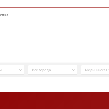
ы
Все города
Медицинская 