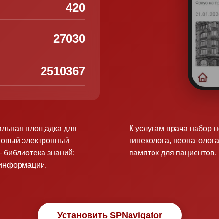
420
27030
2510367
альная площадка для
К услугам врача набор 
новый электронный
гинеколога, неонатолога
 библиотека знаний:
памяток для пациентов.
оинформации.
Установить SPNavigator