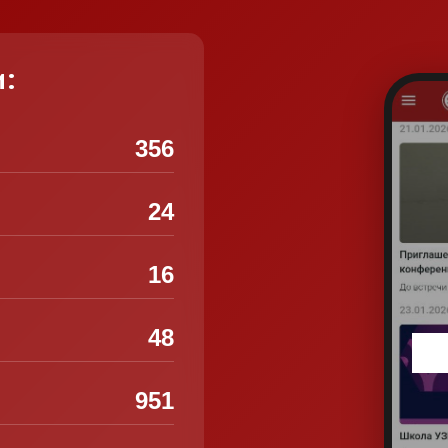
и:
356
24
16
48
951