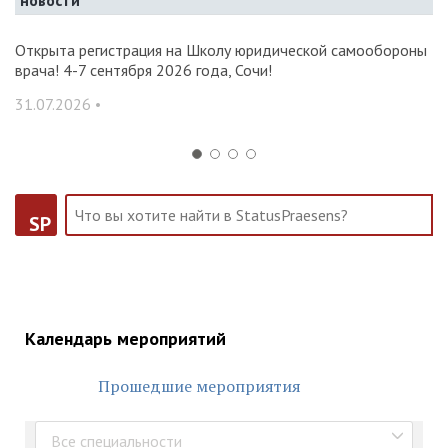
новости
и и
Открыта регистрация на Школу юридической самообороны
О
врача! 4-7 сентября 2026 года, Сочи!
ак
С
31.07.2026 •
14
SP
Календарь мероприятий
Прошедшие мероприятия
Все специальности