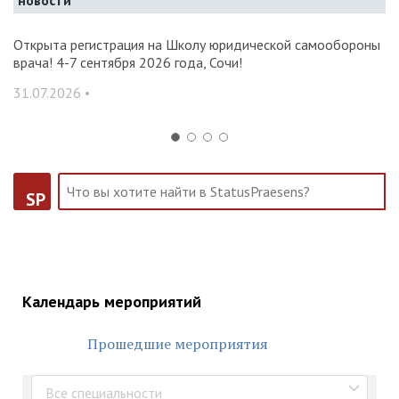
новости
и и
Открыта регистрация на Школу юридической самообороны
О
врача! 4-7 сентября 2026 года, Сочи!
ак
С
31.07.2026 •
14
SP
Календарь мероприятий
Прошедшие мероприятия
Все специальности