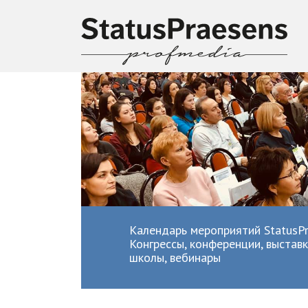
Календарь мероприятий StatusPr
Конгрессы, конференции, выставк
школы, вебинары