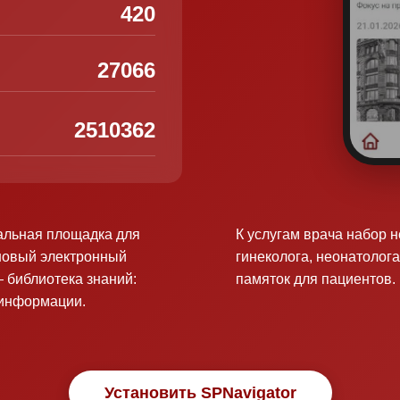
420
27066
2510362
альная площадка для
К услугам врача набор 
новый электронный
гинеколога, неонатолога
 библиотека знаний:
памяток для пациентов.
оинформации.
Установить SPNavigator