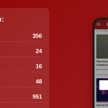
и:
356
24
16
48
951