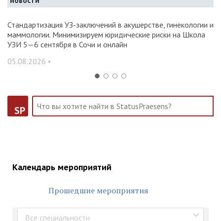
новости
Стандартизация УЗ-заключений в акушерстве, гинекологии и
О
маммологии. Минимизируем юридические риски на Школа
вр
УЗИ 5—6 сентября в Сочи и онлайн
31
05.08.2026 •
SP
Календарь мероприятий
Прошедшие мероприятия
Все специальности