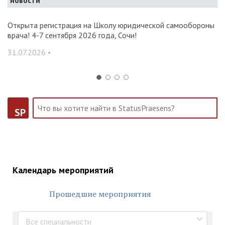
новости
и и
Открыта регистрация на Школу юридической самообороны
О
врача! 4-7 сентября 2026 года, Сочи!
ак
С
31.07.2026 •
14
SP
Календарь мероприятий
Прошедшие мероприятия
Все специальности