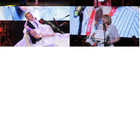
Политика по обработке
персональных данных
Договор оферты
Контакты
Вакансии
© 2007—2026 StatusPraesens
Информационный ресурс StatusPraesens (praesens.ru) и его
элементы (фрагменты, проекты, материалы) предназначены
для медицинских и фармацевтических работников в