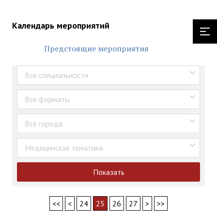
Календарь мероприятий
Предстоящие мероприятия
Все специальности
Все форматы
Все города
Медицинская тематика
Показать
<<
<
24
25
26
27
>
>>