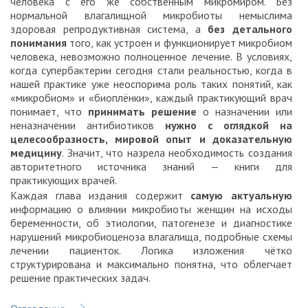
человека с его же собственным микромиром. Без
нормальной влагалищной микробиоты немыслима
здоровая репродуктивная система, а
без детального
понимания
того, как устроен и функционирует микробиом
человека, невозможно полноценное лечение. В условиях,
когда супербактерии сегодня стали реальностью, когда в
нашей практике уже неоспорима роль таких понятий, как
«микробиом» и «биоплёнки», каждый практикующий врач
понимает, что
принимать решение
о назначении или
неназначении антибиотиков
нужно с оглядкой на
целесообразность, мировой опыт и доказательную
медицину
. Значит, что назрела необходимость создания
авторитетного источника знаний — книги для
практикующих врачей.
Каждая глава издания содержит
самую актуальную
информацию о влиянии микробиоты женщин на исходы
беременности, об этиологии, патогенезе и диагностике
нарушений микробиоценоза влагалища, подробные схемы
лечении пациенток. Логика изложения чётко
структурирована и максимально понятна, что облегчает
решение практических задач.