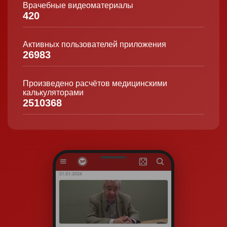
Трек
‑
номер
не
пришёл — что
делать
?
Врачебные видеоматериалы
420
Если прошла неделя с момента СМС, свяжитесь с
нами — проверим статус и пришлём
трек‑номер вручную.
Активных пользователей приложения
26983
А если я заказал журнал простой бандеролью?
Журнал доставят в почтовый ящик по указанному
адресу без трек‑номера.
Произведено расчётов медицинскими
Доставка по РФ «Почтой России».
калькуляторами
2510368
Можно ли изменить адрес доставки после
оформления заказа?
Да, напишите нам как можно скорее. После
передачи в отправку изменить адрес нельзя.
Что делать, если я указал неверный телефон
или email?
Свяжитесь с нами сразу — оперативно обновим
данные, чтобы вы получили СМС и трек‑номер.
Сколько составляет срок хранения заказа в
отделении почты?