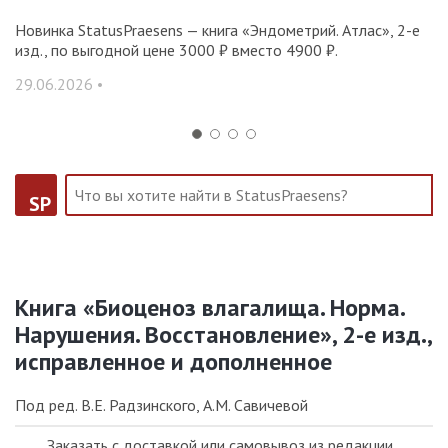
Новинка StatusPraesens — книга «Эндометрий. Атлас», 2-е
О
изд., по выгодной цене 3000 ₽ вместо 4900 ₽.
н
се
29.06.2026 •
11
SP
Книга «Биоценоз влагалища. Норма.
Нарушения. Восстановление», 2-е изд.,
исправленное и дополненное
Под ред. В.Е. Радзинского, А.М. Савичевой
Заказать с доставкой или самовывоз из редакции