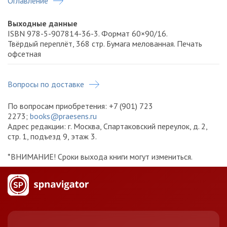
Оглавление
Выходные данные
ISBN 978-5-907814-36-3. Формат 60×90/16.
Твёрдый переплёт, 368 стр. Бумага мелованная. Печать
офсетная
Что будет после оплаты?
Вопросы по доставке
Сразу после оплаты вы получите подтверждение
заказа.
По вопросам приобретения: +7 (901) 723
Менеджер свяжется с вами в течение нескольких
2273;
books@praesens.ru
дней, чтобы подтвердить адрес доставки.
Адрес редакции: г. Москва, Спартаковский переулок, д. 2,
стр. 1, подъезд 9, этаж 3.
Как получить заказ при самовывозе?
*ВНИМАНИЕ! Сроки выхода книги могут измениться.
Получить по адресу: г. Москва, Спартаковский пер.,
д. 2, стр. 1, подъезд 9, этаж 3.
Просим сообщить о приезде не позднее чем за
день до визита.
Что такое предпродажа?
Предпродажа — это заказ книги до ее выхода.