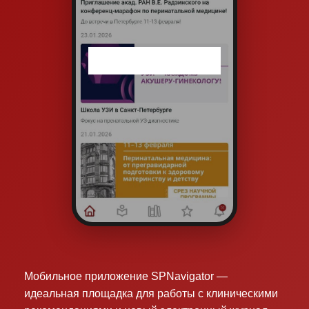
Срок хранения посылки — 30 дней.
Можно ли получить книгу, если срок хранения
истёк?
Да, можем отправить повторно.
Стоимость услуги сообщит менеджер — свяжитесь с
нами.
Можно ли купить книги не через сайт?
Да! Книги можно приобрести на наших
конференциях — часто там действуют специальные
цены и акции. Следите за анонсами на сайте.
А также книг
и
и журнал
ы
StatusPr
a
esens
можн
о
приобрести
на
OZON
Мобильное приложение SPNavigator —
идеальная площадка для работы с клиническими