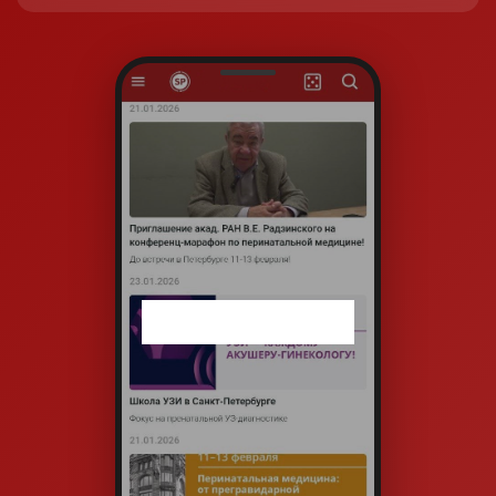
Можно ли изменить адрес доставки после
оформления заказа?
Да, напишите нам как можно скорее. После
передачи в отправку изменить адрес нельзя.
Что делать, если я указал неверный телефон
или email?
Свяжитесь с нами сразу — оперативно обновим
данные, чтобы вы получили СМС и трек‑номер.
Сколько составляет срок хранения заказа в
отделении почты?
Срок хранения посылки — 30 дней.
Можно ли получить книгу, если срок хранения
истёк?
Да, можем отправить повторно.
Стоимость услуги сообщит менеджер — свяжитесь с
нами.
Можно ли купить книги не через сайт?
Да! Книги можно приобрести на наших