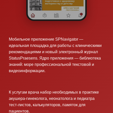
конференциях — часто там действуют специальные
цены и акции. Следите за анонсами на сайте.
А также книг
и
и журнал
ы
StatusPr
a
esens
можн
о
приобрести
на
OZON
Мобильное приложение SPNavigator —
идеальная площадка для работы с клиническими
рекомендациями и новый электронный журнал
StatusPraesens. Ядро приложения — библиотека
знаний: море профессиональной текстовой и
видеоинформации.
К услугам врача набор необходимых в практике
акушера-гинеколога, неонатолога и педиатра
тест-листов, калькуляторов, памяток для
пациентов.