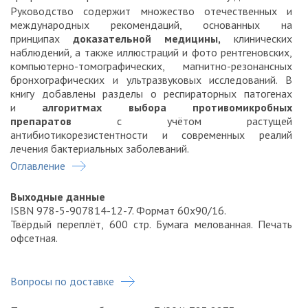
Руководство содержит множество отечественных и
международных рекомендаций, основанных на
принципах
доказательной медицины,
клинических
наблюдений, а также иллюстраций и фото рентгеновских,
компьютерно-томографических, магнитно-резонансных
бронхографических и ультразвуковых исследований. В
книгу добавлены разделы о респираторных патогенах
и
алгоритмах выбора противомикробных
препаратов
с учётом растущей
антибиотикорезистентности и современных реалий
лечения бактериальных заболеваний.
Оглавление
Выходные данные
ISBN 978-5-907814-12-7. Формат 60x90/16.
Твёрдый переплёт, 600 стр. Бумага мелованная. Печать
офсетная.
Что будет после оплаты?
Вопросы по доставке
Сразу после оплаты вы получите подтверждение
заказа.