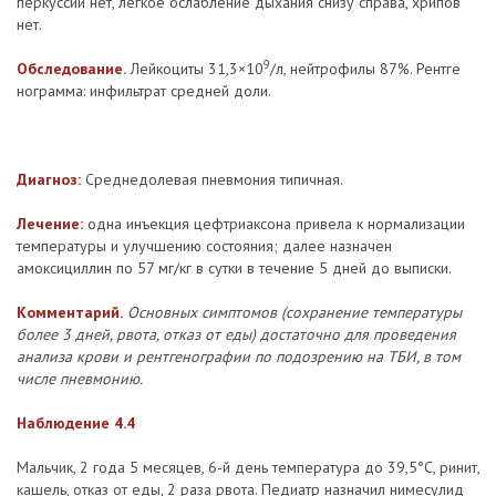
перкуссии нет, легкое ослабление дыхания снизу справа, хрипов
нет.
9
Обследование.
Лейкоциты 31,3×10
/л, нейтрофилы 87%. Рентге
нограмма: инфильтрат средней доли.
Диагноз:
Среднедолевая пневмония типичная.
Лечение:
одна инъекция цефтриаксона привела к нормализации
температуры и улучшению состояния; далее назначен
амоксициллин по 57 мг/кг в сутки в течение 5 дней до выписки.
Комментарий.
Основных симптомов (сохранение температуры
более 3 дней, рвота, отказ от еды) достаточно для проведения
анализа крови и рентгенографии по подозрению на ТБИ, в том
числе пневмонию.
Наблюдение 4.4
Мальчик, 2 года 5 месяцев, 6-й день температура до 39,5°С, ринит,
кашель, отказ от еды, 2 раза рвота. Педиатр назначил нимесулид