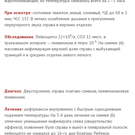
жаропонижающие, но температура снижалась всего на 2–3 часа.
При осмотре:
состояние тяжелое, вялый, сонливый, ЧД до 60 в 1
мин, ЧСС 132. В легких ослабление дыхания и притупление
перкуторного звука справа в верхних отделах.
9
Обследование.
Лейкоцитоз 22×10
/л, СОЭ 12 мм/ч; в
-5
трахеальном аспирате — пневмококк в титре 10
. На снимке (А):
массивная инфильтрация верхней доли справа с выбухающей
границей и в средних отделах левого легкого.
Диагноз:
Двусторонняя, справа очагово-сливная, пневмококковая
пневмония.
Лечение:
цефтриаксон внутривенно с быстрым однодневным
падением температуры. На 3-й день лечения на снимке (Б)
отмечено уменьшение инфильтрата слева (свидетельство
эффекта), появление булл справа и выпот в плевральной полости;
лейкоцитоз не снижался до 16-го дня болезни. Ребенок