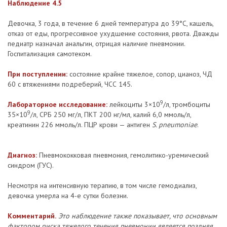
Наблюдение 4.5
Девочка, 3 года, в течение 6 дней температура до 39°С, кашель,
отказ от еды, прогрессивное ухудшение состояния, рвота. Дважды
педиатр назначал анальгин, отрицая наличие пневмонии.
Госпитализация самотеком.
При поступлении:
состояние крайне тяжелое, сопор, цианоз, ЧД
60 с втяжениями подреберий, ЧСС 145.
9
Лабораторное исследование:
лейкоциты 3×10
/л, тромбоциты
9
35×10
/л, СРБ 250 мг/л, ПКТ 200 нг/мл, калий 6,0 ммоль/л,
креатинин 226 ммоль/л. ПЦР крови — антиген
S. pneumoniae
.
Диагноз:
Пневмококковая пневмония, гемолитико-уремический
синдром (ГУС).
Несмотря на интенсивную терапию, в том числе гемодиализ,
девочка умерла на 4-е сутки болезни.
Комментарий.
Это наблюдение также показывает, что основным
фактором риска тяжелого течения пневмонии является поздняя