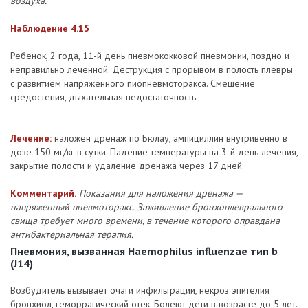
воздуха.
Наблюдение 4.15
Ребенок, 2 года, 11-й день пневмококковой пневмонии, поздно и
неправильно леченной. Деструкция с прорывом в полость плевры
с развитием напряженного пиопневмоторакса. Смещение
средостения, дыхательная недостаточность.
Лечение:
наложен дренаж по Бюлау, ампициллин внутривенно в
дозе 150 мг/кг в сутки. Падение температуры на 3-й день лечения,
закрытие полости и удаление дренажа через 17 дней.
Комментарий.
Показания для наложения дренажа —
напряженный пневмоторакс. Заживление бронхоплеврального
свища требует много времени, в течение которого оправдана
антибактериальная терапия.
Пневмония, вызванная Hаemophilus influenzae тип b
(J14)
Возбудитель вызывает очаги инфильтрации, некроз эпителия
бронхиол, геморрагический отек. Болеют дети в возрасте до 5 лет.