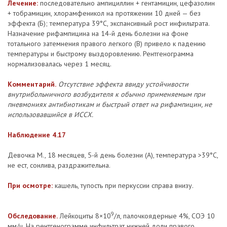
Лечение:
последовательно ампициллин + гентамицин, цефазолин
+ тобрамицин, хлорамфеникол на протяжении 10 дней — без
эффекта (Б); температура 39°С, экспансивный рост инфильтрата.
Назначение рифампицина на 14-й день болезни на фоне
тотального затемнения правого легкого (В) привело к падению
температуры и быстрому выздоровлению. Рентгенограмма
нормализовалась через 1 месяц.
Комментарий.
Отсутствие эффекта ввиду устойчивости
внутрибольничного возбудителя к обычно применяемым при
пневмониях антибиотикам и быстрый ответ на рифампицин, не
использовавшийся в ИССХ.
Наблюдение 4.17
Девочка М., 18 месяцев, 5-й день болезни (А), температура >39°С,
не ест, сонлива, раздражительна.
При осмотре:
кашель, тупость при перкуссии справа внизу.
9
Обследование.
Лейкоциты 8×10
/л, палочкоядерные 4%, СОЭ 10
мм/ч. На рентгенограмме инфильтрат нижней доли правого