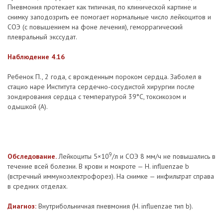
Пневмония протекает как типичная, по клинической картине и
снимку заподозрить ее помогает нормальные число лейкоцитов и
СОЭ (с повышением на фоне лечения), геморрагический
плевральный экссудат.
Наблюдение 4.16
Ребенок П., 2 года, с врожденным пороком сердца. Заболел в
стацио наре Института сердечно-сосудистой хирургии после
зондирования сердца с температурой 39°С, токсикозом и
одышкой (А).
9
Обследование.
Лейкоциты 5×10
/л и СОЭ 8 мм/ч не повышались в
течение всей болезни. В крови и мокроте — H. influenzae b
(встречный иммуноэлектрофорез). На снимке — инфильтрат справа
в средних отделах.
Диагноз:
Внутрибольничная пневмония (H. influenzae тип b).