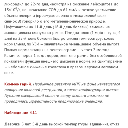
лихорадил до 22-го дня, несмотря на снижение лейкоцитоза до
9
15×10
/л, но нарастание СОЭ до 61 мм/ч и резкое увеличение
объема плеврита (преимущественно в междолевой щели —
снимок В) говорило о его метапневмонической природе.
Цефтриаксон на 11-й день (18-й день болезни) заменен на
амоксициллина клавуланат per os. Преднизолон (1 мг/кг в сутки, 4
дня) на 22-й день болезни быстро снизил температуру; кровь
нормальная, по УЗИ — значительное уменьшение объема выпота.
Полная нормализация на рентгенограме — через 2 месяца.
Катамнез через 1 год: здоров, рентгенограмма без особенностей,
показатели функции внешнего дыхания в норме, на сцинтиграмме
— небольшое снижение кровотока в правом верхнем легочном
поле.
Комментарий.
Необычное развитие МПП на фоне начавшегося
очищения полостей деструкции, а также конфигурации выпота.
Пункция плевральной полости ввиду ясности диагноза не
проводилась. Эффективность преднизолона очевидна.
Наблюдение 4.11
Девочка, 5 лет, 5-й день высокой температуры, адинамика, отказ