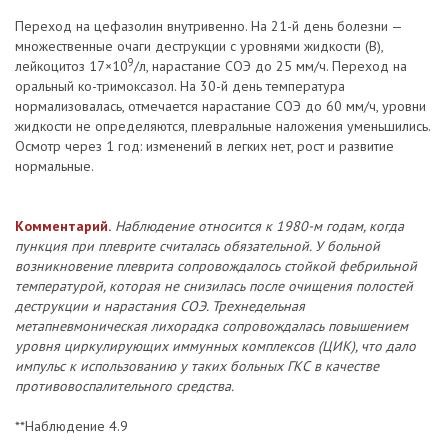
Переход на цефазолин внутривенно. На 21-й день болезни —
множественные очаги деструкции с уровнями жидкости (В),
9
лейкоцитоз 17×10
/л, нарастание СОЭ до 25 мм/ч. Переход на
оральный ко-тримоксазол. На 30-й день температура
нормализовалась, отмечается нарастание СОЭ до 60 мм/ч, уровни
жидкости не определяются, плевральные наложения уменьшились.
Осмотр через 1 год: изменений в легких нет, рост и развитие
нормальные.
Комментарий.
Наблюдение относится к 1980-м годам, когда
пункция при плеврите считалась обязательной. У больной
возникновение плеврита сопровождалось стойкой фебрильной
температурой, которая не снизилась после очищения полостей
деструкции и нарастания СОЭ. Трехнедельная
метапневмоническая лихорадка сопровождалась повышением
уровня циркулирующих иммунных комплексов (ЦИК), что дало
импульс к использованию у таких больных ГКС в качестве
противовоспалительного средства.
**Наблюдение 4.9