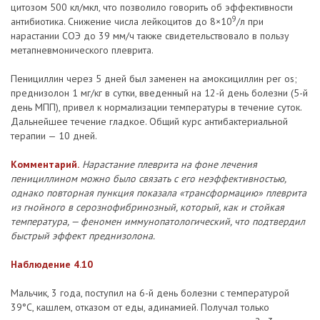
цитозом 500 кл/мкл, что позволило говорить об эффективности
9
антибиотика. Снижение числа лейкоцитов до 8×10
/л при
нарастании СОЭ до 39 мм/ч также свидетельствовало в пользу
метапневмонического плеврита.
Пенициллин через 5 дней был заменен на амоксициллин per os;
преднизолон 1 мг/кг в сутки, введенный на 12-й день болезни (5-й
день МПП), привел к нормализации температуры в течение суток.
Дальнейшее течение гладкое. Общий курс антибактериальной
терапии — 10 дней.
Комментарий.
Нарастание плеврита на фоне лечения
пенициллином можно было связать с его неэффективностью,
однако повторная пункция показала «трансформацию» плеврита
из гнойного в серознофибринозный, который, как и стойкая
температура, — феномен иммунопатологический, что подтвердил
быстрый эффект преднизолона.
Наблюдение 4.10
Мальчик, 3 года, поступил на 6-й день болезни с температурой
39°С, кашлем, отказом от еды, адинамией. Получал только