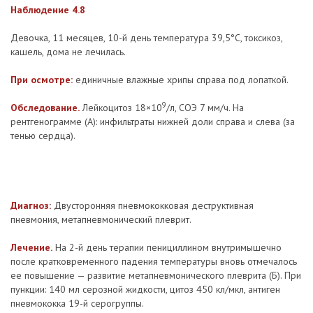
Наблюдение 4.8
Девочка, 11 месяцев, 10-й день температура 39,5°С, токсикоз,
кашель, дома не лечилась.
При осмотре:
единичные влажные хрипы справа под лопаткой.
9
Обследование.
Лейкоцитоз 18×10
/л, СОЭ 7 мм/ч. На
рентгенограмме (А): инфильтраты нижней доли справа и слева (за
тенью сердца).
Диагноз:
Двусторонняя пневмококковая деструктивная
пневмония, метапневмонический плеврит.
Лечение.
На 2-й день терапии пенициллином внутримышечно
после кратковременного падения температуры вновь отмечалось
ее повышение — развитие метапневмонического плеврита (Б). При
пункции: 140 мл серозной жидкости, цитоз 450 кл/мкл, антиген
пневмококка 19-й серогруппы.