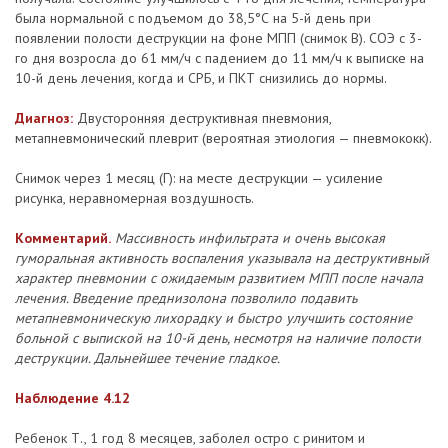
была нормальной с подъемом до 38,5°С на 5-й день при
появлении полости деструкции на фоне МПП (снимок В). СОЭ с 3-
го дня возросла до 61 мм/ч с падением до 11 мм/ч к выписке на
10-й день лечения, когда и СРБ, и ПКТ снизились до нормы.
Диагноз:
Двусторонняя деструктивная пневмония,
метапневмонический плеврит (вероятная этиология — пневмококк).
Снимок через 1 месяц (Г): на месте деструкции — усиление
рисунка, неравномерная воздушность.
Комментарий.
Массивность инфильтрата и очень высокая
гуморальная активность воспаления указывала на деструктивный
характер пневмонии с ожидаемым развитием МПП после начала
лечения. Введение преднизолона позволило подавить
метапневмоническую лихорадку и быстро улучшить состояние
больной с выпиской на 10-й день, несмотря на наличие полости
деструкции. Дальнейшее течение гладкое.
Наблюдение 4.12
Ребенок Т., 1 год 8 месяцев, заболел остро с ринитом и