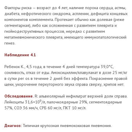
Факторы риска — возраст до 4 лет, наличие порока сердца, астмы,
диабета, нефротического синдрома, асплении, дефицита концевых
компонентов комплемента. Протекает обычно как долевая (реже
сегментарная), либо как осложненная с развитием плеврита и
гнойнодеструктивных процессов, нередко с развитием
метапневмонического плеврита, имеющего иммунопатологический
генез.
Наблюдение 4.1
Ребенок К., 4,5 года, в течение 4 дней температура 39,0°С,
сонливость, отказ от еды. Амоксициллин/клавуланат в дозе 25 мг/кг
в сутки per os в течение 2 дней без эффекта. Покраснение правой
щеки, укорочение перкуторного звука справа сверху, хрипов нет.
Обследование.
R: альвеолярный инфильтрат верхней доли справа.
9
Лейкоциты 31,6×10
/л, палочкоядерные 29%, сегментоядерные
57%, СОЭ 36 мм/ч, СРБ 60 мг/л, ПКТ 10 мг/л.
Диагноз:
Типичная крупозная пневмококковая пневмония.