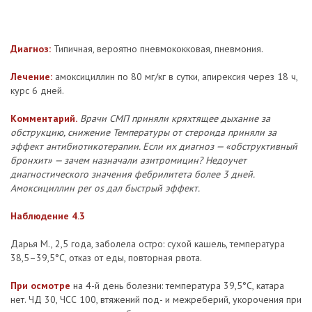
Диагноз:
Типичная, вероятно пневмококковая, пневмония.
Лечение:
амоксициллин по 80 мг/кг в сутки, апирексия через 18 ч,
курс 6 дней.
Комментарий.
Врачи СМП приняли кряхтящее дыхание за
обструкцию, снижение Температуры от стероида приняли за
эффект антибиотикотерапии. Если их диагноз — «обструктивный
бронхит» — зачем назначали азитромицин? Недоучет
диагностического значения фебрилитета более 3 дней.
Амоксициллин per os дал быстрый эффект.
Наблюдение 4.3
Дарья М., 2,5 года, заболела остро: сухой кашель, температура
38,5–39,5°С, отказ от еды, повторная рвота.
При осмотре
на 4-й день болезни: температура 39,5°С, катара
нет. ЧД 30, ЧСС 100, втяжений под- и межреберий, укорочения при