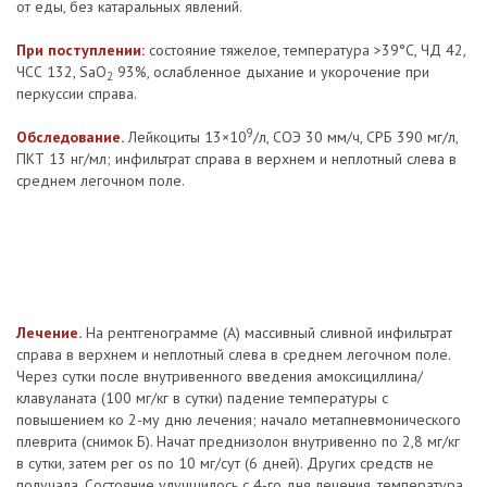
от еды, без катаральных явлений.
При поступлении:
состояние тяжелое, температура >39°С, ЧД 42,
ЧСС 132, SaO
93%, ослабленное дыхание и укорочение при
2
перкуссии справа.
9
Обследование.
Лейкоциты 13×10
/л, СОЭ 30 мм/ч, СРБ 390 мг/л,
ПКТ 13 нг/мл; инфильтрат справа в верхнем и неплотный слева в
среднем легочном поле.
Лечение.
На рентгенограмме (А) массивный сливной инфильтрат
справа в верхнем и неплотный слева в среднем легочном поле.
Через сутки после внутривенного введения амоксициллина/
клавуланата (100 мг/кг в сутки) падение температуры с
повышением ко 2-му дню лечения; начало метапневмонического
плеврита (снимок Б). Начат преднизолон внутривенно по 2,8 мг/кг
в сутки, затем per os по 10 мг/сут (6 дней). Других средств не
получала. Состояние улучшилось с 4-го дня лечения, температура