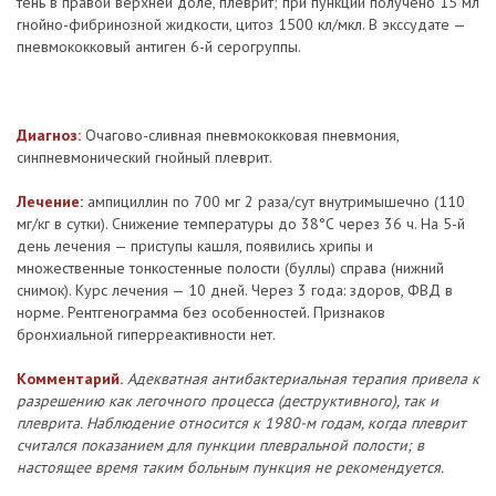
тень в правой верхней доле, плеврит; при пункции получено 15 мл
гнойно-фибринозной жидкости, цитоз 1500 кл/мкл. В экссудате —
пневмококковый антиген 6-й серогруппы.
Диагноз:
Очагово-сливная пневмококковая пневмония,
синпневмонический гнойный плеврит.
Лечение:
ампициллин по 700 мг 2 раза/сут внутримышечно (110
мг/кг в сутки). Снижение температуры до 38°С через 36 ч. На 5-й
день лечения — приступы кашля, появились хрипы и
множественные тонкостенные полости (буллы) справа (нижний
снимок). Курс лечения — 10 дней. Через 3 года: здоров, ФВД в
норме. Рентгенограмма без особенностей. Признаков
бронхиальной гиперреактивности нет.
Комментарий.
Адекватная антибактериальная терапия привела к
разрешению как легочного процесса (деструктивного), так и
плеврита. Наблюдение относится к 1980-м годам, когда плеврит
считался показанием для пункции плевральной полости; в
настоящее время таким больным пункция не рекомендуется.