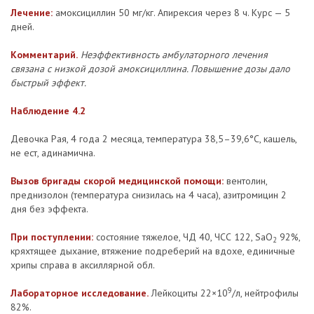
Лечение:
амоксициллин 50 мг/кг. Апирексия через 8 ч. Курс — 5
дней.
Комментарий.
Неэффективность амбулаторного лечения
связана с низкой дозой амоксициллина. Повышение дозы дало
быстрый эффект.
Наблюдение 4.2
Девочка Рая, 4 года 2 месяца, температура 38,5–39,6°С, кашель,
не ест, адинамична.
Вызов бригады скорой медицинской помощи:
вентолин,
преднизолон (температура снизилась на 4 часа), азитромицин 2
дня без эффекта.
При поступлении:
состояние тяжелое, ЧД 40, ЧСС 122, SaO
92%,
2
кряхтящее дыхание, втяжение подреберий на вдохе, единичные
хрипы справа в аксиллярной обл.
9
Лабораторное исследование.
Лейкоциты 22×10
/л, нейтрофилы
82%.