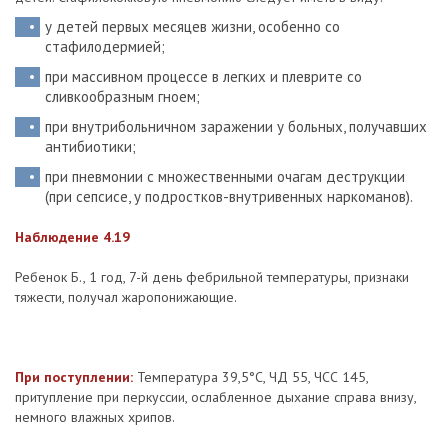
у детей первых месяцев жизни, особенно со
стафилодермией;
при массивном процессе в легких и плеврите со
сливкообразным гноем;
при внутрибольничном заражении у больных, получавших
антибиотики;
при пневмонии с множественными очагам деструкции
(при сепсисе, у подростков-внутривенных наркоманов).
Наблюдение 4.19
Ребенок Б., 1 год, 7-й день фебрильной температуры, признаки
тяжести, получал жаропонижающие.
При поступлении:
Температура 39,5°С, ЧД 55, ЧСС 145,
притупление при перкуссии, ослабленное дыхание справа внизу,
немного влажных хрипов.