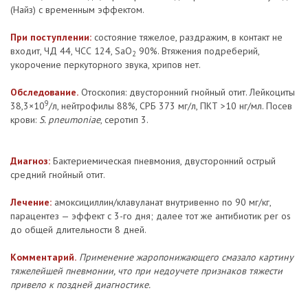
(Найз) с временным эффектом.
При поступлении:
состояние тяжелое, раздражим, в контакт не
входит, ЧД 44, ЧСС 124, SaO
90%. Втяжения подреберий,
2
укорочение перкуторного звука, хрипов нет.
Обследование.
Отоскопия: двусторонний гнойный отит. Лейкоциты
9
38,3×10
/л, нейтрофилы 88%, СРБ 373 мг/л, ПКТ >10 нг/мл. Посев
крови:
S. pneumoniae
, серотип 3.
Диагноз:
Бактериемическая пневмония, двусторонний острый
средний гнойный отит.
Лечение:
амоксициллин/клавуланат внутривенно по 90 мг/кг,
парацентез — эффект с 3-го дня; далее тот же антибиотик per os
до общей длительности 8 дней.
Комментарий.
Применение жаропонижающего смазало картину
тяжелейшей пневмонии, что при недоучете признаков тяжести
привело к поздней диагностике.