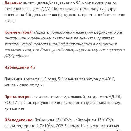
Лечение:
амоксициллин/клавуланат по 90 мг/кг в сутки per os
(ребенок посещает ДДУ). Нормализация температуры к утру;
выписка на 4-й день лечения (продолжать прием антибиотика еще
2 дня).
Комментарий.
Педиатр поликлиники назначил цефиксим, но в
инструкции к цефиксиму пневмония не значится: препарат
известен своей непостоянной эффективностью в отношении
пневмококков, тем более устойчивых, вероятных у посещающего
ДДУ ребенка.
Наблюдение 4.7
Пациент в возрасте 1,5 года, 5-й день температура до 40°С,
кашель, отказ от еды.
При осмотре:
состояние тяжелое, сонливый, раздражим. ЧД 28,
ЧСС 126, ринит, притупление перкуторного звука справа вверху,
хрипов нет.
9
9
Обследование.
Лейкоциты 17×10
/л, нейтрофилы 13×10
/л,
9
палочкоядерные 1,7×10
/л, СОЭ 31 мм/ч. На снимке массивная