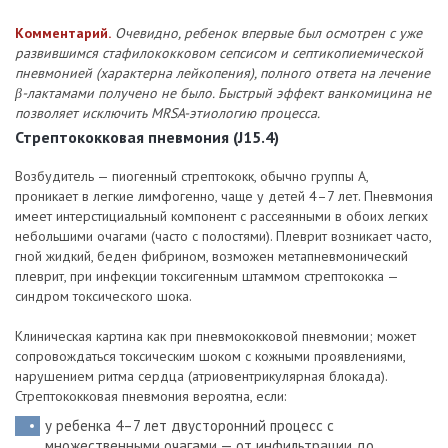
Комментарий.
Очевидно, ребенок впервые был осмотрен с уже
развившимся стафилококковом сепсисом и септикопиемической
пневмонией (характерна лейкопения), полного ответа на лечение
β-лактамами получено не было. Быстрый эффект ванкомицина не
позволяет исключить MRSA-этиологию процесса.
Стрептококковая пневмония (J15.4)
Возбудитель — пиогенный стрептококк, обычно группы А,
проникает в легкие лимфогенно, чаще у детей 4–7 лет. Пневмония
имеет интерстициальный компонент с рассеянными в обоих легких
небольшими очагами (часто с полостями). Плеврит возникает часто,
гной жидкий, беден фибрином, возможен метапневмонический
плеврит, при инфекции токсигенным штаммом стрептококка —
синдром токсического шока.
Клиническая картина как при пневмококковой пневмонии; может
сопровождаться токсическим шоком с кожными проявлениями,
нарушением ритма сердца (атриовентрикулярная блокада).
Стрептококковая пневмония вероятна, если:
у ребенка 4–7 лет двусторонний процесс с
множественными очагами — от инфильтрации до