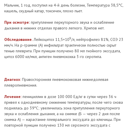
Мальчик, 1 год, поступил на 4-й день болезни, Температура 38,5°С,
кашель, скудный катар, токсичен, плохо пьет.
При осмотре:
притупление перкуторного звука и ослабление
дыхания в нижних отделах правого легкого. Хрипов нет.
9
Обследование.
Лейкоцитоз 11,5×10
/л, нейтрофилез 81%, СОЭ 23
мм/ч. На р-грамме (А) инфильтрат практически полностью скрыт
тенью плеврита. При пункции получено 80 мл гнойного экссудата,
цитоз 6000 кл/мкл, антиген пневмококка 3-го серотипа.
Диагноз:
Правосторонняя пневмококковая нижнедолевая
плевропневмония.
Лечение:
пенициллин в дозе 100 000 Ед/кг в сутки через 36 ч
привел к однодневному снижению температуры, после чего снова
поднялась до 39°С; увеличилась зона притупления перкуторного
звука и ослабления дыхания, а на снимке (Б — через 2 дня после
снимка А) — нарастание плеврального экссудата до ключицы. При
повторной пункции получено 130 мл серозного экссудата с