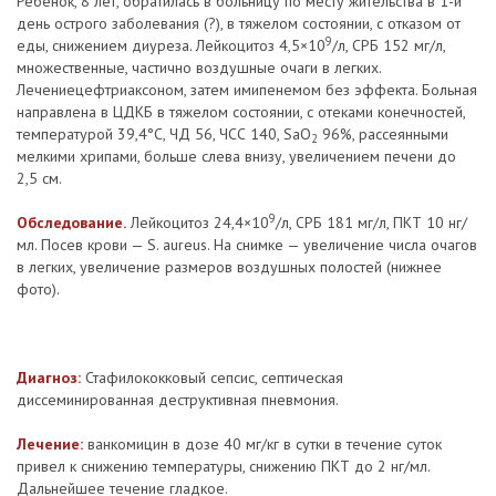
Ребенок, 8 лет, обратилась в больницу по месту жительства в 1-й
день острого заболевания (?), в тяжелом состоянии, с отказом от
9
еды, снижением диуреза. Лейкоцитоз 4,5×10
/л, СРБ 152 мг/л,
множественные, частично воздушные очаги в легких.
Лечениецефтриаксоном, затем имипенемом без эффекта. Больная
направлена в ЦДКБ в тяжелом состоянии, с отеками конечностей,
температурой 39,4°С, ЧД 56, ЧСС 140, SaO
96%, рассеянными
2
мелкими хрипами, больше слева внизу, увеличением печени до
2,5 см.
9
Обследование.
Лейкоцитоз 24,4×10
/л, СРБ 181 мг/л, ПКТ 10 нг/
мл. Посев крови — S. aureus. На снимке — увеличение числа очагов
в легких, увеличение размеров воздушных полостей (нижнее
фото).
Диагноз:
Стафилококковый сепсис, септическая
диссеминированная деструктивная пневмония.
Лечение:
ванкомицин в дозе 40 мг/кг в сутки в течение суток
привел к снижению температуры, снижению ПКТ до 2 нг/мл.
Дальнейшее течение гладкое.