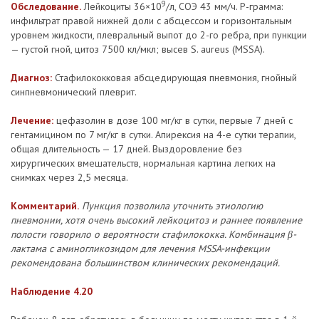
9
Обследование.
Лейкоциты 36×10
/л, СОЭ 43 мм/ч. Р-грамма:
инфильтрат правой нижней доли с абсцессом и горизонтальным
уровнем жидкости, плевральный выпот до 2-го ребра, при пункции
— густой гной, цитоз 7500 кл/мкл; высев S. aureus (MSSA).
Диагноз:
Стафилококковая абсцедирующая пневмония, гнойный
синпневмонический плеврит.
Лечение:
цефазолин в дозе 100 мг/кг в сутки, первые 7 дней с
гентамицином по 7 мг/кг в сутки. Апирексия на 4-е сутки терапии,
общая длительность — 17 дней. Выздоровление без
хирургических вмешательств, нормальная картина легких на
снимках через 2,5 месяца.
Комментарий.
Пункция позволила уточнить этиологию
пневмонии, хотя очень высокий лейкоцитоз и раннее появление
полости говорило о вероятности стафилококка. Комбинация β-
лактама с аминогликозидом для лечения MSSA-инфекции
рекомендована большинством клинических рекомендаций.
Наблюдение 4.20