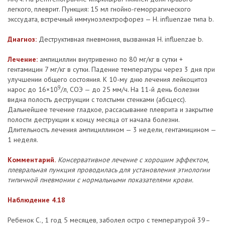
легкого, плеврит. Пункция: 15 мл гнойно-геморрагического
экссудата, встречный иммуноэлектрофорез — Н. influenzae типа b.
Диагноз:
Деструктивная пневмония, вызванная H. influenzae b.
Лечение:
ампициллин внутривенно по 80 мг/кг в сутки +
гентамицин 7 мг/кг в сутки. Падение температуры через 3 дня при
улучшении общего состояния. К 10-му дню лечения лейкоцитоз
9
нарос до 16×10
/л, СОЭ — до 25 мм/ч. На 11-й день болезни
видна полость деструкции с толстыми стенками (абсцесс).
Дальнейшее течение гладкое, рассасывание плеврита и закрытие
полости деструкции к концу месяца от начала болезни.
Длительность лечения ампициллином — 3 недели, гентамицином —
1 неделя.
Комментарий.
Консервативное лечение с хорошим эффектом,
плевральная пункция проводилась для установления этиологии
типичной пневмонии с нормальными показателями крови.
Наблюдение 4.18
Ребенок С., 1 год 5 месяцев, заболел остро с температурой 39–