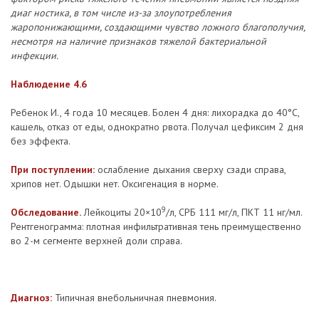
диаг ностика, в том числе из-за злоупотребления
жаропонижающими, создающими чувство ложного благополучия,
несмотря на наличие признаков тяжелой бактериальной
инфекции.
Наблюдение 4.6
Ребенок И., 4 года 10 месяцев. Болен 4 дня: лихорадка до 40°С,
кашель, отказ от еды, однократно рвота. Получал цефиксим 2 дня
без эффекта.
При поступлении:
ослабление дыхания сверху сзади справа,
хрипов нет. Одышки нет. Оксигенация в норме.
9
Обследование.
Лейкоциты 20×10
/л, СРБ 111 мг/л, ПКТ 11 нг/мл.
Рентгенограмма: плотная инфильтративная тень преимущественно
во 2-м сегменте верхней доли справа.
Диагноз:
Типичная внебольничная пневмония.