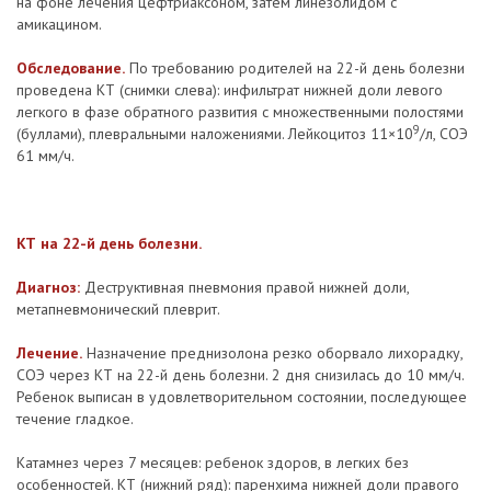
на фоне лечения цефтриаксоном, затем линезолидом с
амикацином.
Обследование.
По требованию родителей на 22-й день болезни
проведена КТ (снимки слева): инфильтрат нижней доли левого
легкого в фазе обратного развития с множественными полостями
9
(буллами), плевральными наложениями. Лейкоцитоз 11×10
/л, СОЭ
61 мм/ч.
КТ на 22-й день болезни.
Диагноз:
Деструктивная пневмония правой нижней доли,
метапневмонический плеврит.
Лечение.
Назначение преднизолона резко оборвало лихорадку,
СОЭ через КТ на 22-й день болезни. 2 дня снизилась до 10 мм/ч.
Ребенок выписан в удовлетворительном состоянии, последующее
течение гладкое.
Катамнез через 7 месяцев: ребенок здоров, в легких без
особенностей. КТ (нижний ряд): паренхима нижней доли правого