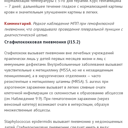
нормализации температуры с 5-го дня терапии. Курс гентамицина
— 7 дней; дальнейшее течение гладкое с нормализацией картины
крови и значительным улучшением картины в легких.
Комментарий.
Редкое наблюдение МПП при гемофилюсной
пневмонии, что оправдывало проведение плевральной пункции с
диагностической целью.
Стафилококковая пневмония (J15.2)
Стафилококк вызывает пневмонии вне лечебных учреждений
практически лишь у детей первых месяцев жизни и лиц с
иммунными дефектами. Внутрибольничные заболевания вызывают
чувствительные к метициллину (MSSА, но не к незащищенным
пенициллинам), а в хирургических отделениях — часто
резистентные к метициллину штаммы (MRSA). S. aureus при
аэрогенном заражении вызывает в легких сливные очаги
клеточной инфильтрации со склонностью к образованию абсцессов
(см. Наблюдение 9.9). При гематогенном заражении (через
венозный катетер) возникают очаги в интерстиции, образуя
множественные абсцессы.
Staphylococcus epidermidis вызывает пневмонию у недоношенных
детей. Стафилококковую пневмонию следует иметь в виду: