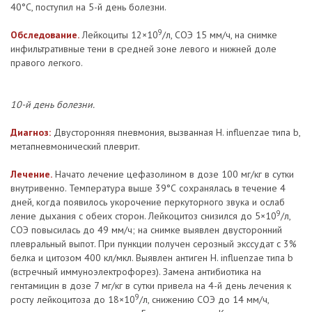
40°С, поступил на 5-й день болезни.
9
Обследование.
Лейкоциты 12×10
/л, СОЭ 15 мм/ч, на снимке
инфильтративные тени в средней зоне левого и нижней доле
правого легкого.
10-й день болезни.
Диагноз:
Двусторонняя пневмония, вызванная H. influenzae типа b,
метапневмонический плеврит.
Лечение.
Начато лечение цефазолином в дозе 100 мг/кг в сутки
внутривенно. Температура выше 39°С сохранялась в течение 4
дней, когда появилось укорочение перкуторного звука и ослаб
9
ление дыхания с обеих сторон. Лейкоцитоз снизился до 5×10
/л,
СОЭ повысилась до 49 мм/ч; на снимке выявлен двусторонний
плевральный выпот. При пункции получен серозный экссудат с 3%
белка и цитозом 400 кл/мкл. Выявлен антиген Н. influenzae типа b
(встречный иммуноэлектрофорез). Замена антибиотика на
гентамицин в дозе 7 мг/кг в сутки привела на 4-й день лечения к
9
росту лейкоцитоза до 18×10
/л, снижению СОЭ до 14 мм/ч,