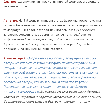
Диагноз:
Деструктивная пневмония нижней доли левого легкого,
пиопневмоторакс.
Лечение.
На 3-й день внутривенного цефазолина после приступа
кашля и беспокойства развился пиопневмоторакс с нормализацией
температуры. В левой плевральной полости воздух с уровнем
жидкости, смещение средостения незначительное. Лечение
цефазолином было продолжено, добавлены ингаляции кислорода
4 раза в день по 1 часу. Закрытие полости через 7 дней без
дренажа. Дальнейшее течение гладкое.
Комментарий.
Опорожнение полостей деструкции в полость
плевры может быть связано с поздним началом терапии. Оно
говорит о завершении воспалительного процесса в легком под
влиянием эффективного антибиотика, поэтому есть основания
полагать, что тот же препарат будет препятствовать развитию
воспаления плевры, что мы и видим в этом наблюдении.
Рассасыванию воздуха из полости плевры способствуют
ингаляции кислорода
. Во многих случаях вести таких больных
59
удается консервативно; дренаж накладывают лишь при большом
бронхоплевральном свище и быстром накоплении гноя и