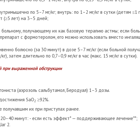
утримышечно по 5–7 мг/кг; внутрь: по 1–2 мг/кг в сутки (детям ≤1 г
ут (≥5 лет) на 3–5 дней;
 больному, получающему их как базовую терапию астмы; если бол
препарат с формотеролом, его можно использовать вместо ингаляц
ивенно болюсно (за 30 минут) в дозе 5–7 мг/кг (если больной полу
г), затем длительно по 0,7–0,9 мг/кг в час (макс. 15 мг/кг в сутки).
й при выраженной обструкции
гониста (аэрозоль сальбутамол, Беродуал) 1–3 дозы.
достижения SaO
≥92%.
2
е получавшим их при приступах ранее.
 20–40 минут:
- если есть эффект* — поддерживающее лечение**;
аг 2.