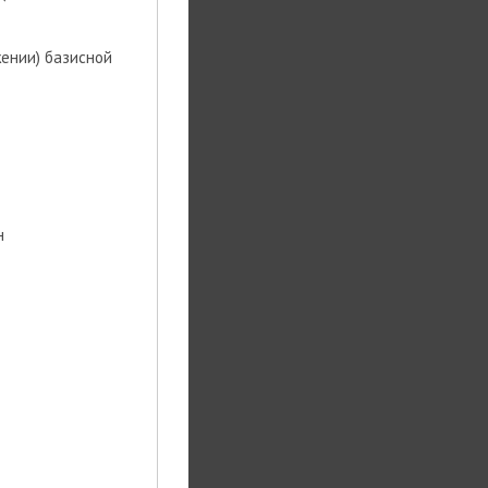
жении) базисной
н