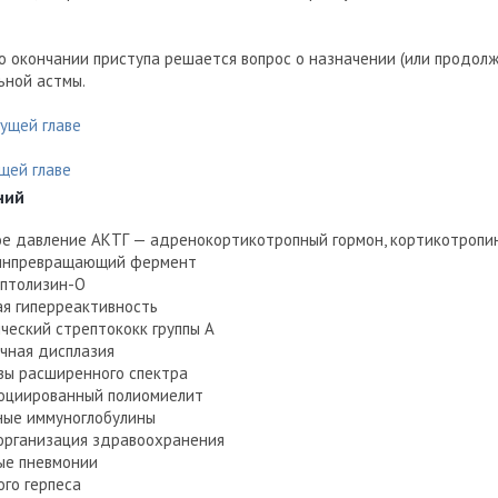
 окончании приступа решается вопрос о назначении (или продол
ьной астмы.
ущей главе
щей главе
ний
ое давление
АКТГ — адренокортикотропный гормон, кортикотропи
инпревращающий фермент
птолизин-О
ая гиперреактивность
ческий стрептококк группы А
чная дисплазия
зы расширенного спектра
оциированный полиомиелит
ные иммуноглобулины
организация здравоохранения
ые пневмонии
ого герпеса