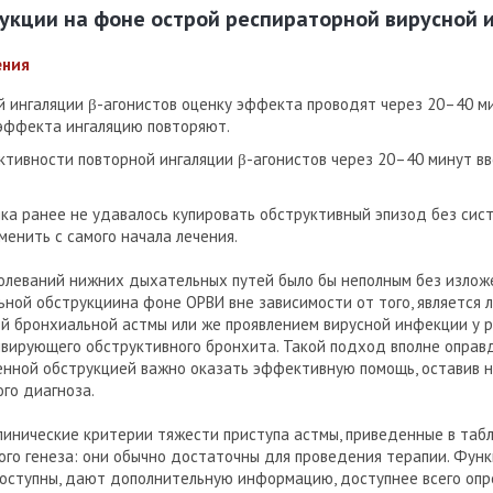
укции на фоне острой респираторной вирусной
ения
й ингаляции β-агонистов оценку эффекта проводят через 20–40 ми
эффекта ингаляцию повторяют.
тивности повторной ингаляции β-агонистов через 20–40 минут в
нка ранее не удавалось купировать обструктивный эпизод без сист
менить с самого начала лечения.
олеваний нижних дыхательных путей было бы неполным без излож
ной обструкциина фоне ОРВИ вне зависимости от того, является 
й бронхиальной астмы или же проявлением вирусной инфекции у р
вирующего обструктивного бронхита. Такой подход вполне оправд
енной обструкцией важно оказать эффективную помощь, оставив н
го диагноза.
инические критерии тяжести приступа астмы, приведенные в табл.
гого генеза: они обычно достаточны для проведения терапии. Фун
доступны, дают дополнительную информацию, доступнее всего оп