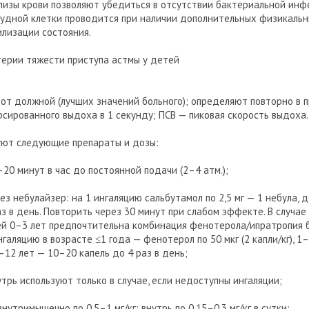
ализы крови позволяют убедиться в отсутствии бактериальной инф
рудной клетки проводится при наличии дополнительных физикальн
илизации состояния.
ерии тяжести приступа астмы у детей
 от должной (лучших значений больного); определяют повторно в п
сированного выдоха в 1 секунду; ПСВ — пиковая скорость выдоха.
ют следующие препараты и дозы:
–20 минут в час до постоянной подачи (2–4 атм.);
ез небулайзер: на 1 ингаляцию сальбутамол по 2,5 мг — 1 небула, 
аз в день. Повторить через 30 минут при слабом эффекте. В случае
ей 0–3 лет предпочтительна комбинация фенотерола/ипратропия
нгаляцию в возрасте ≤1 года — фенотерол по 50 мкг (2 капли/кг), 1
6–12 лет — 10–20 капель до 4 раз в день;
утрь используют только в случае, если недоступны ингаляции;
нутримышечно по 0,5–1 мг/кг; внутрь по 0,15–0,3 мг/кг в сутки;