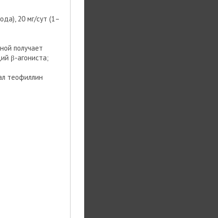
ода), 20 мг/сут (1–
ьной получает
ий β-агониста;
чал теофиллин