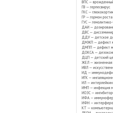
ВПС — врожденный
ГВ — герпесвирус
ГКС — глюкокорти
ГР — гормон роста
ГУС — гемолитико
ДАИ — дозированн
ДВС — диссеминир
ДДУ — детское д
ДМЖП — дефект м
ДМПП — дефект м
ДОКСА — дезокси
ДЦП — детский це
ЖЕЛ — жизненная 
ИВЛ — искусственн
ИД — иммунодеф
ИГК — ингаляцион
ИЛ — интерлейкин
ИМП — инфекция м
ИОЗС — ингибитор
ИФА — иммунофер
ИФН — интерфер
КТ — компьютерн
ЛБОИ — лихорадка