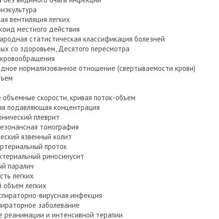
изкультура
ая вентиляция легких
коид местного действия
родная статистическая классификация болезней
ных со здоровьем, Десятого пересмотра
 кровообращения
ное нормализованное отношение (свертываемости крови)
бъем
 объемные скорости, кривая поток-объем
ая подавляющая концентрация
нический плеврит
езонансная томография
еский язвенный колит
ртериальный проток
ктериальный риносинусит
ый паралич
сть легких
 объем легких
спираторно-вирусная инфекция
пираторное заболевание
 реанимации и интенсивной терапии