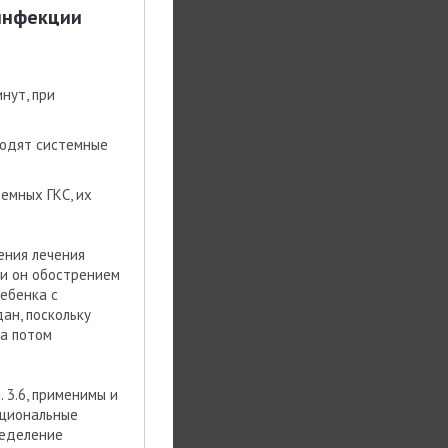
 инфекции
нут, при
водят системные
емных ГКС, их
ения лечения
ли он обострением
ебенка с
ан, поскольку
а потом
 3.6, применимы и
кциональные
ределение