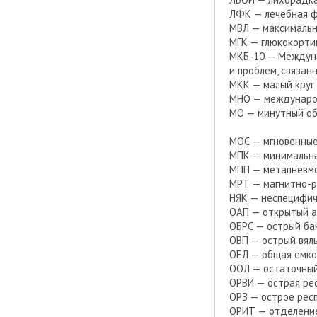
ЛФК — лечебная ф
МВЛ — максимальн
МГК — глюкокорти
МКБ-10 — Междуна
и проблем, связан
МКК — малый круг
МНО — международ
МО — минутный о
МОС — мгновенные
МПК — минимальн
МПП — метапневмо
МРТ — магнитно-р
НЯК — неспецифич
ОАП — открытый а
ОБРС — острый ба
ОВП — острый вял
ОЕЛ — общая емко
ООЛ — остаточный
ОРВИ — острая ре
ОРЗ — острое рес
ОРИТ — отделение