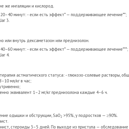
е же ингаляции и кислород.
 20–40 минут:
- если есть эффект* — поддерживающее лечение**;
аг 3.
о или внутрь дексаметазон или преднизолон.
 40–60 минут:
- если есть эффект* — поддерживающее лечение***;
аг 4.
терапия астматического статуса:
- глюкозо-солевые растворы, об
 8–10 мл/кг в час;
утривенно;
венно эквивалент 1–2 мг/кг преднизолона каждые 4–6 ч.
ение одышки и обструкции, SaO
>95%, у подростков — ≥90%.
2
нист.
гонист, стероиды 3–5 дней. По выходе из приступа — обследование