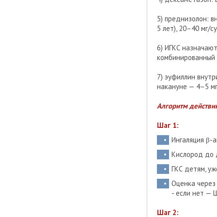
5) преднизолон: вн
5 лет), 20–40 мг/с
6) ИГКС назначают
комбинированный 
7) эуфиллин внутр
накануне — 4–5 мг/к
Алгоритм действи
Шаг 1:
Ингаляция β-а
Кислород до 
ГКС детям, уж
Оценка через
- если нет — Ш
Шаг 2: