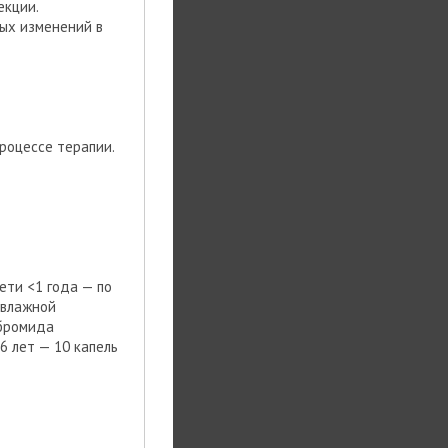
екции.
ых изменений в
роцессе терапии.
дети <1 года — по
 влажной
 бромида
–6 лет — 10 капель