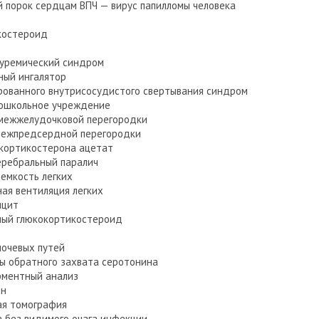
 порок сердцам ВПЧ — вирус папилломы человека
костероид
-уремический синдром
ый ингалятор
ованного внутрисосудистого свертывания синдром
ошкольное учреждение
ежжелудочковой перегородки
ежпредсердной перегородки
кортикостерона ацетат
ребральный паралич
емкость легких
ая вентиляция легких
ицит
ный глюкокортикостероид
очевых путей
ы обратного захвата серотонина
ментный анализ
он
ая томография
 без видимого очага инфекции