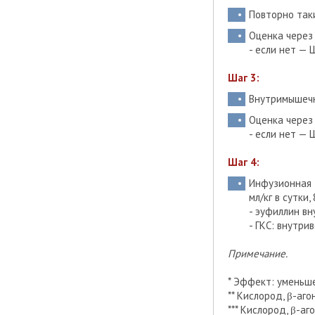
Повторно таки
Оценка через
- если нет — Ш
Шаг 3:
Внутримышечн
Оценка через
- если нет — Ш
Шаг 4:
Инфузионная 
мл/кг в сутки,
- эуфиллин вн
- ГКС: внутри
Примечание.
* Эффект: уменьш
** Кислород, β-аго
*** Кислород, β-а