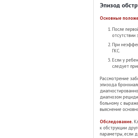
Эпизод обстр
Основные полож
После перво
отсутствии 
При неэффек
ГКС.
Если у ребе
следует при
Рассмотрение заб
эпизода бронхиаль
диагностированно
диагнозом рециди
больному с выраж
выяснение основно
Обследование.
Кл
к обструкции дру
параметры, если 