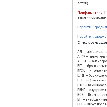
астмы)
Профилактика.
По
терапии бронхиал
Перейти к предыд
Перейти к следую
Список сокраще
АД — артериальн
АПФ — ангиотенз
АСЛ-О — антистре
БГР — бронхиальн
БГСА — β-гемолити
БЛД — бронхолего
БЛРС — β-лактама
ВАП — вакциноасс
ВВИГ — внутривен
ВОЗ — Всемирная 
ВП — внебольничн
ВПГ — вирус прост