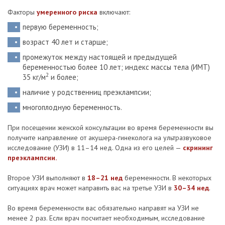
Факторы
умеренного риска
включают:
первую беременность;
возраст 40 лет и старше;
промежуток между настоящей и предыдущей
беременностью более 10 лет; индекс массы тела (ИМТ)
2
35 кг/м
и более;
наличие у родственниц преэклампсии;
многоплодную беременность.
При посещении женской консультации во время беременности вы
получите направление от акушера-гинеколога на ультразвуковое
исследование (УЗИ) в 11–14 нед. Одна из его целей —
скрининг
преэклампсии.
Второе УЗИ выполняют в
18–21 нед
беременности. В некоторых
ситуациях врач может направить вас на третье УЗИ в
30–34 нед
.
Во время беременности вас обязательно направят на УЗИ не
менее 2 раз. Если врач посчитает необходимым, исследование