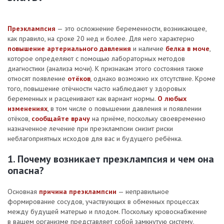
Преэклампсия
— это осложнение беременности, возникающее,
как правило, на сроке 20 нед и более. Для него характерно
повышение артериального давления
и наличие
белка в моче
,
которое определяют с помощью лабораторных методов
диагностики (анализа мочи). К признакам этого состояния также
относят появление
отёков
, однако возможно их отсутствие. Кроме
того, повышение отёчности часто наблюдают у здоровых
беременных и расценивают как вариант нормы.
О любых
изменениях
, в том числе о повышении давления и появлении
отёков,
сообщайте врачу
на приёме, поскольку своевременно
назначенное лечение при преэклампсии снизит риски
неблагоприятных исходов для вас и будущего ребёнка.
1. Почему возникает преэклампсия и чем она
опасна?
Основная
причина преэклампсии
— неправильное
формирование сосудов, участвующих в обменных процессах
между будущей матерью и плодом. Поскольку кровоснабжение
в вашем организме представляет собой замкнутую систему,