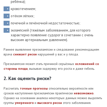
ребёнка);
кровотечением;
отёком лёгких;
почечной и печёночной недостаточностью;
эклампсией (тяжёлым заболеванием, для которого
характерно появление судорог в сочетании с очень
высоким артериальным давлением).
Раннее выявление преэклампсии и следование рекомендациям
врача
снижает риски
нарушений у вас и у плода.
Преэклампсия может стать причиной серьёзных
осложнений со
стороны плода
, вызывая задержку его роста и даже гибель.
2. Как оценить риски?
Рассчитать
точные прогнозы
относительно вероятности или
сроков наступления преэклампсии практически
невозможно
.
Однако на основании анализа некоторых данных можно выделить
группы
умеренного
и
высокого риска
этого заболевания.