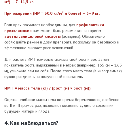
2
м
) — 7–11,5 кг.
2
При ожирении (ИМТ 30,0 кг/м
и более) — 5–9 кг.
Если врач посчитает необходимым, для
профилактики
преэклампсии
вам может быть рекомендован приём
ацетилсалициловой кислоты
(аспирина). Обязательно
соблюдайте режим и дозу препарата, поскольку он безопасно и
эффективно снижает риск осложнений.
Для расчёта ИМТ измерьте сначала свой рост и вес. Затем
показатель роста, выраженный в метрах (например, 165 см = 1,65
м), умножьте сам на себя. После этого массу тела (в килограммах)
нужно разделить на полученный показатель.
ИМТ = масса тела (кг) / (рост (м) × рост (м))
Оценка прибавки массы тела во время беременности, особенно
во II и III триместрах, позволяет косвенно судить о состоянии
будущей матери и плода.
4. Как наблюдаться?