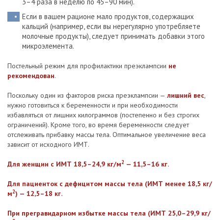
3–4 раза в неделю по 45–90 мин).
Если в вашем рационе мало продуктов, содержащих
кальций (например, если вы нерегулярно употребляете
молочные продукты), следует принимать добавки этого
микроэлемента.
Постельный режим для профилактики преэклампсии
не
рекомендован
.
Поскольку один из факторов риска преэклампсии —
лишний вес
,
нужно готовиться к беременности и при необходимости
избавляться от лишних килограммов (постепенно и без строгих
ограничений). Кроме того, во время беременности следует
отслеживать прибавку массы тела. Оптимальное увеличение веса
зависит от исходного ИМТ.
2
Для женщин с ИМТ 18,5–24,9 кг/м
— 11,5–16 кг.
Для пациенток с дефицитом массы тела (ИМТ менее 18,5 кг/
2
м
) — 12,5–18 кг.
При прегравидарном избытке массы тела (ИМТ 25,0–29,9 кг/