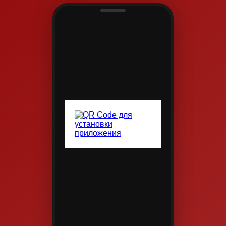
программ «Статус презенс» Школа юридической
самообороны врача — один из самых востребованных и
«долгоиграющих» брендов, непрерывный цикл
самостоятельных мероприятий и специализированные
секции каждого большого конгресса. Тематика школы
«Юридической самообороны врача» всегда злободневна
и коррелируется с обсуждаемыми клиническими
вопросами.
Руководитель направления правового просвещения
StatusPraesens ответственный секретарь комиссии по
правовым аспектам медицинской деятельности
Ассоциации МАРС Иванов Александр Васильевич.