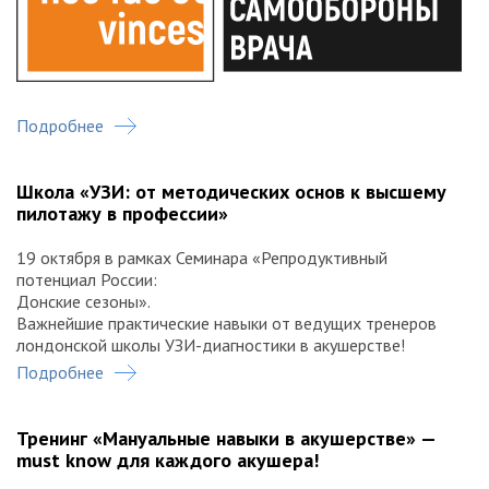
Врачу в такой компании приходится быть чуть-чуть
Подробнее
юристом: так, для себя. Рекомендуем проект-хит —
«Школа юридической самообороны»! Только не
спрашивайте «от кого?»
Школа «УЗИ: от методических основ к высшему
От проверок и экспертиз до судебных тяжб. Отстаивание
пилотажу в профессии»
профессиональной правоты и защита репутации.
Алгоритмы действий, разборы резонансных дел. Всё это —
19 октября в рамках Семинара «Репродуктивный
в рамках «Школы юридической самообороны врача» на
потенциал России:
«Донских сезонах»!
Донские сезоны».
Внимание! Возможность посещения школы входит в
Важнейшие практические навыки от ведущих тренеров
регистрационный взнос делегата
.
лондонской школы УЗИ-диагностики в акушерстве!
В ПРОГРАММЕ
Подробнее
Новый статус клинических рекомендаций: медицинские,
юридические и экономические аспекты. Что нужно знать
практикующему врачу
Тренинг «Мануальные навыки в акушерстве» —
Система предотвращения ошибок: как запустить её в
must know для каждого акушера!
отечественных условиях?