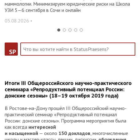
маммологии. Минимизируем юридические риски на Школа
вр
УЗИ 5—6 сентября в Сочи и онлайн
31
05.08.2026 •
SP
Итоги III Общероссийского научно-практического
семинара «Репродуктивный потенциал России:
донские сезоны» (18–19 октября 2019 года)
В Ростове-на-Дону прошёл III Общероссийский научно-
практический семинар «Репродуктивный потенциал
России: донские сезоны». Программа мероприятия была
как всегда
интересной
и насыщенной
— около
150 докладов
, многочисленные
школы и мастер-классы, лекции, дискуссии,
обсуждения