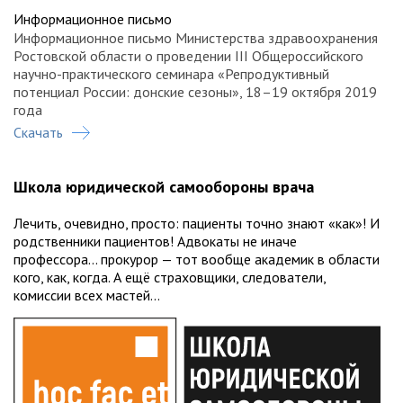
Региональной общественной организации акушеров-
Информационное письмо
гинекологов Ростовской области (РООАГ РО)
Междисциплинарной ассоциации специалистов
Информационное письмо Министерства здравоохранения
репродуктивной медицины (МАРС)
Ростовской области о проведении III Общероссийского
Журнала «StatusPraesens. Гинекология, акушерство,
научно-практического семинара «Репродуктивный
бесплодный брак»
потенциал России: донские сезоны», 18–19 октября 2019
года
Научный и технический организатор
: Медиабюро
StatusPraesens
Скачать
Школа юридической самообороны врача
Лечить, очевидно, просто: пациенты точно знают «как»! И
родственники пациентов! Адвокаты не иначе
профессора… прокурор — тот вообще академик в области
кого, как, когда. А ещё страховщики, следователи,
комиссии всех мастей…