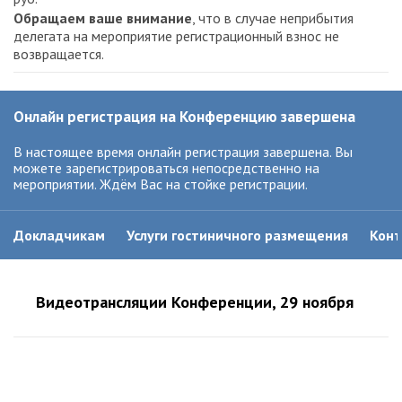
Получатель: ООО «Статус презенс контент»
Обращаем ваше внимание
, что в случае неприбытия
Филиал № 7701 Банка ВТБ (ПАО), г. Москва
делегата на мероприятие регистрационный взнос не
ИНН/КПП: 7701984958/770101001
возвращается.
БИК: 044525745
Р/с: 40702810700000019553
К/с: 30101810345250000745
Онлайн регистрация на Конференцию завершена
Назначение платежа: «Оргвзнос «FV-2019 ноябрь»
Копию квитанции / платёжного поручения об оплате (с
В настоящее время онлайн регистрация завершена. Вы
пометкой «Оргвзнос «FV-2019 ноябрь») следует выслать
можете зарегистрироваться непосредственно на
по электронной почте
ova@praesens.ru
.
мероприятии. Ждём Вас на стойке регистрации.
Обращаем ваше внимание,
что в случае неприбытия
делегата на мероприятие регистрационный взнос не
возвращается.
Докладчикам
Услуги гостиничного размещения
Кон
Видеотрансляции Конференции, 29 ноября