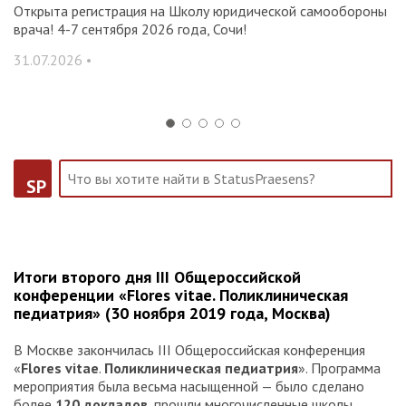
и и
Открыта регистрация на Школу юридической самообороны
О
врача! 4-7 сентября 2026 года, Сочи!
ак
С
31.07.2026 •
14
SP
Итоги второго дня III Общероссийской
конференции «Flores vitae. Поликлиническая
педиатрия» (30 ноября 2019 года, Москва)
В Москве закончилась III Общероссийская конференция
«
Flores vitae
.
Поликлиническая педиатрия
». Программа
мероприятия была весьма насыщенной — было сделано
более
120 докладов
, прошли многочисленные школы,