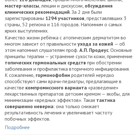
мастер-классы
, лекции и дискуссии,
обсуждения
клинических рекомендаций
. За 2 дня были
зарегистрированы
1294 участников
, представлявших 3
страны, 52 региона и 116 городов. Напомним о самых
ярких выступлениях.
Качество жизни ребёнка с атопическим дерматитом во
многом зависит от правильности
ухода за кожей
— об
этом напомнил слушателям проф.
А.П. Продеус
. Основные
принципы терапии — устранение сухости кожи, применение
топических гормональных средств
при обострении
заболевания и профилактика вторичного инфицирования.
К сожалению,
гормонофобии
родителей нередко
способствуют сами врачи-педиатры, предлагающие в
качестве
компромиссного варианта
«разведение»
лекарственных препаратов детским кремом ­— якобы, для
минимизации «вредных эффектов». Такая
тактика
совершенно неверна
: она только снижает
результативность лечения и увеличивает частоту
побочных эффектов.
Подробнее