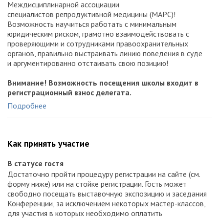
иммунизация признана одним из самых эффективных
Междисциплинарной ассоциации
способов профилактики;
отмечена приоритетная роль
специалистов репродуктивной медицины (МАРС)!
участкового врача
в формировании мнения родителей
Возможность научиться работать с минимальным
пациентов по вопросу необходимости иммунизации.
юридическим риском, грамотно взаимодействовать с
Формирование
устойчивости
микроорганизмов к
проверяющими и сотрудниками правоохранительных
антибактериальным средствам — серьёзнейший вызов
органов, правильно выстраивать линию поведения в суде
современному здравоохранению. Безусловно, рекомендуя
и аргументированно отстаивать свою позицию!
препараты противомикробного спектра, врач в первую
очередь руководствуется
интересами конкретного
Внимание! Возможность посещения школы входит в
ребёнка,
что, конечно, правильно, но зачастую это
регистрационный взнос делегата.
приводит к излишним «перестраховкам». Масштабы
К ОБСУЖДЕНИЮ
Подробнее
нерационального
применения подобных лекарственных
Отказ от патронажа или стационарного лечения: не
средств (каждое второе назначение антибиотиков в
хотят — не надо?
нашей стране!) требуют системных решений. Внедрению
Можно ли не выдавать матери больничный по уходу,
единого алгоритма действий могут способствовать
Как принять участие
чтобы добиться госпитализации?
клинические рекомендации
, фактически получившие
Ребёнка на приём привела бабушка: у кого нужно
статус обязательных к применению.
получать информированное добровольное согласие?
В статусе гостя
Решать обозначенные проблемы каждому врачу
«А доктор Комаровский советует по-другому»: как
Достаточно пройти процедуру регистрации на сайте (см.
приходится на постоянной основе, а вот опыта ведения
наладить диалог с родителями?
форму ниже) или на стойке регистрации. Гость может
детей с
орфанными заболеваниями
у большинства
Фармакотерапия не по инструкции к применению
свободно посещать выставочную экспозицию и заседания
специалистов практически нет. Столкнувшись с
лекарственного средства: как минимизировать риски
Конференции, за исключением некоторых мастер-классов,
расстройством в практической деятельности, его обычно
для пациента и врача?
для участия в которых необходимо оплатить