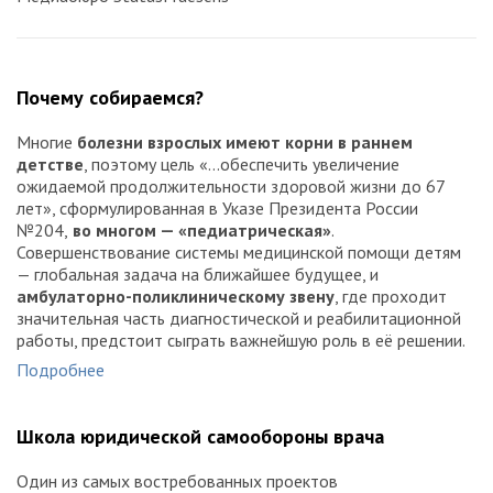
Почему собираемся?
Многие
болезни взрослых имеют корни в раннем
детстве
, поэтому цель «...обеспечить увеличение
ожидаемой продолжительности здоровой жизни до 67
лет», сформулированная в Указе Президента России
№204,
во многом — «педиатрическая»
.
Совершенствование системы медицинской помощи детям
— глобальная задача на ближайшее будущее, и
амбулаторно-поликлиническому звену
, где проходит
значительная часть диагностической и реабилитационной
работы, предстоит сыграть важнейшую роль в её решении.
В повседневном труде сотрудники поликлиник регулярно
Подробнее
сталкиваются с основной причиной гибели детей младше
5 лет — инфекционными заболеваниями. Из их числа
лидирующее место занимают состояния, вызванные
Школа юридической самообороны врача
вакциноуправляемыми штаммами
пневмококков,
менингококков, ротавируса, вируса кори. Экспертами ВОЗ
Один из самых востребованных проектов