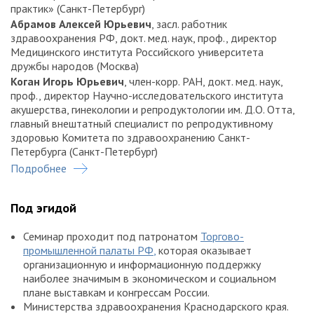
практик» (Санкт-Петербург)
Абрамов Алексей Юрьевич
, засл. работник
здравоохранения РФ, докт. мед. наук, проф., директор
Медицинского института Российского университета
дружбы народов (Москва)
Коган Игорь Юрьевич
, член-корр. РАН, докт. мед. наук,
проф., директор Научно-исследовательского института
акушерства, гинекологии и репродуктологии им. Д.О. Отта,
главный внештатный специалист по репродуктивному
здоровью Комитета по здравоохранению Санкт-
Петербурга (Санкт-Петербург)
Пенжоян Григорий Артёмович
Подробнее
, докт. мед. наук, проф.,
зав. кафедрой акушерства, гинекологии и перинатологии
ФПК и ППС Кубанского государственного медицинского
Под эгидой
университета (Краснодар)
Артымук Наталья Владимировна
, докт. мед. наук, проф.,
Семинар проходит под патронатом
Торгово-
главный внештатный специалист Минздрава РФ по
промышленной палаты РФ
,
которая оказывает
акушерству, гинекологии и репродуктивному здоровью в
организационную и информационную поддержку
Сибирском федеральном округе, зав. кафедрой
наиболее значимым в экономическом и социальном
акушерства и гинекологии им. Г.А. Ушаковой Кемеровского
плане выставкам и конгрессам России.
государственного медицинского университета, президент
Министерства здравоохранения Краснодарского края.
Кемеровской региональной общественной организации