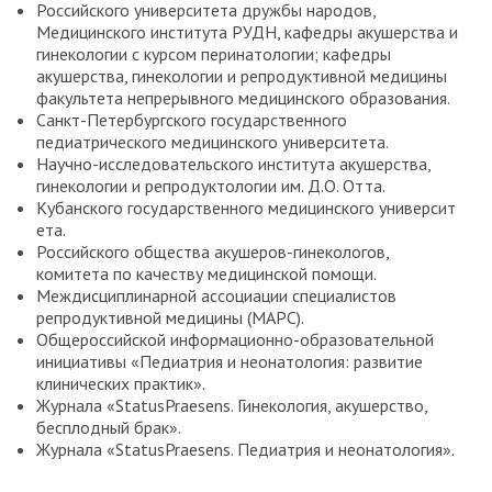
Российского университета дружбы народов,
«Ассоциация акушеров-гинекологов» (Кемерово) проф.
Медицинского института РУДН, кафедры акушерства и
Башмакова Н.В. (Екатеринбург)
гинекологии с курсом перинатологии; кафедры
Белокриницкая Татьяна Евгеньевна
, засл. врач РФ,
акушерства, гинекологии и репродуктивной медицины
докт. мед. наук, проф., главный внештатный специалист по
факультета непрерывного медицинского образования.
акушерству и гинекологии Минздрава РФ в
Санкт-Петербургского государственного
Дальневосточном федеральном округе, зав. кафедрой
педиатрического медицинского университета.
акушерства и гинекологии ФПК и ППС Читинской
Научно-исследовательского института акушерства,
государственной медицинской академии, президент
гинекологии и репродуктологии им. Д.О. Отта.
Забайкальского общества акушеров-гинекологов (Чита)
Кубанского государственного медицинского университ
Крутова Виктория Александровна
, докт. мед. наук,
ета.
главный внештатный специалист по акушерству и
Российского общества акушеров-гинекологов,
гинекологии Минздрава РФ в Южном федеральном
комитета по качеству медицинской помощи.
округе, проректор по лечебной работе и
Междисциплинарной ассоциации специалистов
последипломному обучению Кубанского государственного
репродуктивной медицины (МАРС).
медицинского университета, проф. кафедры акушерства,
Общероссийской информационно-образовательной
гинекологии и перинатологии ФПК и ППС того же
инициативы «Педиатрия и неонатология: развитие
университета (Краснодар)
клинических практик».
Михайлов Антон Валерьевич
, засл. врач РФ, докт. мед.
Журнала «StatusPraesens. Гинекология, акушерство,
наук, проф., главный внештатный специалист по
бесплодный брак».
акушерству и гинекологии Минздрава РФ по Северо-
Журнала «StatusPraesens. Педиатрия и неонатология».
Западному федеральному округу, главный врач
Родильного дома №17, главный научный сотрудник