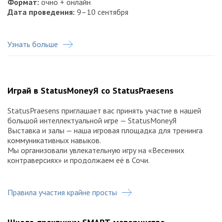
Формат:
очно + онлайн
Дата проведения:
9–10 сентября
Узнать больше
Играй в StatusMoneyЯ со StatusPraesens
StatusPraesens приглашает вас принять участие в нашей
большой интеллектуальной игре — StatusMoneyЯ
Выставка и залы — наша игровая площадка для тренинга
коммуникативных навыков.
Мы организовали увлекательную игру на «Весенних
контраверсиях» и продолжаем её в Сочи.
получайте монеты STATUS на каждом стенде выставки,
Правила участия крайне просты
которому вы уделили внимание;
обменивайте монеты на подарки на стенде
StatusMoneyЯ. StatusMoneyЯ — живое общение,