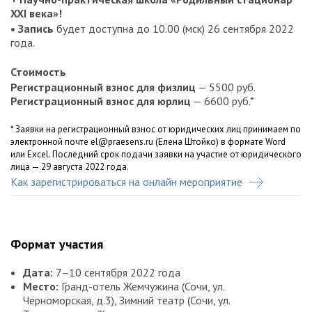
XXI века»!
• Запись
будет доступна до 10.00 (мск) 26 сентября 2022
года.
Стоимость
Регистрационный взнос для физлиц
— 5500 руб.
Регистрационный взнос для юрлиц
— 6600 руб.*
* Заявки на регистрационный взнос от юридических лиц принимаем по
электронной почте el@praesens.ru (Елена Штойко) в формате Word
или Excel. Последний срок подачи заявки на участие от юридического
лица — 29 августа 2022 года.
Шаг 1. Нажмите на кнопку «
Как зарегистрироваться на онлайн мероприятие
Регистрация
» и заполните
анкету.
Шаг 2. Накануне мероприятия вам на почту придёт письмо
с подтверждением регистрации и персональной ссылкой
доступа. Для подключения к трансляции пройдите по
Формат участия
ссылке и нажмите на окна залов.
Шаг 3. Если у вас возникли вопросы по подключению,
Дата:
7–10 сентября 2022 года
ознакомьтесь с памяткой участника.
Место:
Гранд-отель Жемчужина (Сочи, ул.
Черноморская, д.3), Зимний театр (Сочи, ул.