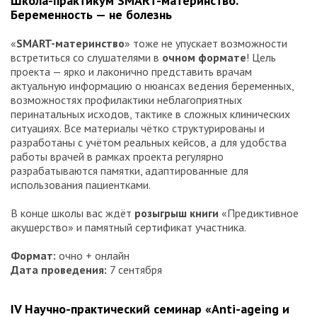
Школа-практикум SMART-материнство.
контакт, площадка, на которой игра становится
Беременность — не болезнь
реальностью.
«
SMART-материнство
» тоже не упускает возможности
встретиться со слушателями в
очном формате
! Цель
проекта — ярко и лаконично представить врачам
актуальную информацию о нюансах ведения беременных,
возможностях профилактики неблагоприятных
перинатальных исходов, тактике в сложных клинических
ситуациях. Все материалы чётко структурированы и
разработаны с учётом реальных кейсов, а для удобства
работы врачей в рамках проекта регулярно
разрабатываются памятки, адаптированные для
использования пациентками.
В конце школы вас ждёт
розыгрыш книги
«Предиктивное
акушерство» и памятный сертификат участника.
Формат:
очно + онлайн
Дата проведения:
7 сентября
IV Научно-практический семинар «Anti-ageing и