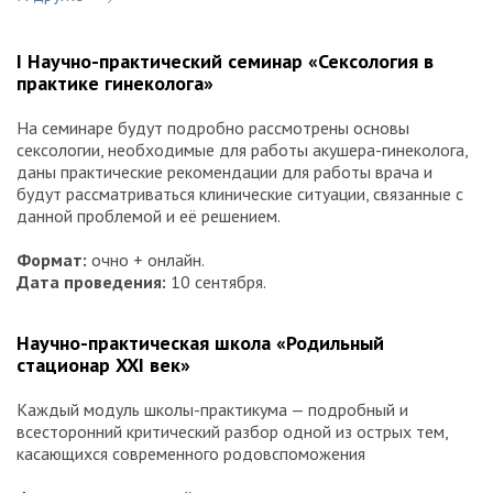
России» с награждением лауреатов — лучших
специалистов отрасли — за профессиональные
достижения и успехи, ежедневный нелёгкий труд
I Научно-практический семинар «Сексология в
и, самое главное, за счастье и радость миллионов людей,
практике гинеколога»
ставших родителями.
«Говорят дети акушеров-гинекологов!»
— в формате
На семинаре будут подробно рассмотрены основы
презентаций дети смогут рассказать о своих
сексологии, необходимые для работы акушера-гинеколога,
замечательных родителях, об их работе и увлечениях.
даны практические рекомендации для работы врача и
Лучшие выступления будут отмечены призами
будут рассматриваться клинические ситуации, связанные с
и дипломами МАРС.
данной проблемой и её решением.
Презентация новой книги
издательства
StatusPraesens «Хроническая тазовая боль: версии,
Формат:
очно + онлайн.
контраверсии, перспективы» под редакцией
Дата проведения:
10 сентября.
В.Е. Радзинского, М.Р. Оразова.
Научно-практическая школа «Родильный
стационар XXI век»
Каждый модуль школы-практикума — подробный и
всесторонний критический разбор одной из острых тем,
касающихся современного родовспоможения