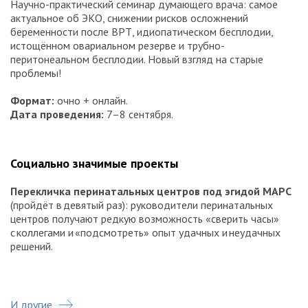
Научно-практический семинар думающего врача: самое
актуальное об ЭКО, снижении рисков осложнений
беременности после ВРТ, идиопатическом бесплодии,
истощённом овариальном резерве и трубно-
перитонеальном бесплодии. Новый взгляд на старые
проблемы!
Формат:
очно + онлайн.
Дата проведения:
7–8 сентября.
Социально значимые проекты
Перекличка перинатальных центров под эгидой МАРС
(пройдёт в девятый раз): руководители перинатальных
центров получают редкую возможность «сверить часы»
с коллегами и «подсмотреть» опыт удачных и неудачных
решений.
Национальной премии
«Репродуктивное завтра
И другие