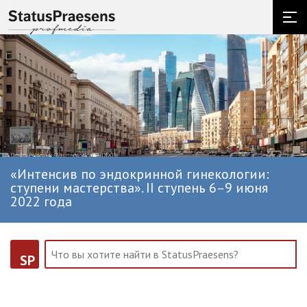
«Интенсив по эндокринной гинекологии:
ступени мастерства». II ступень 6–9 июня
2022 года
SP