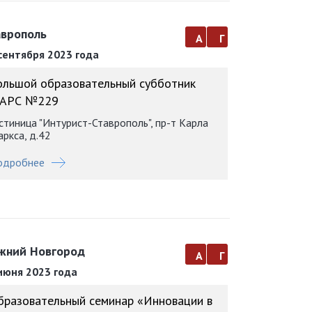
аврополь
а
г
сентября 2023 года
ольшой образовательный субботник
АРС №229
стиница "Интурист-Ставрополь", пр-т Карла
ркса, д.42
одробнее
жний Новгород
а
г
июня 2023 года
бразовательный семинар «Инновации в