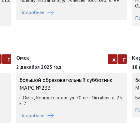
 стр.
Holiday Inn Samara, ул. Алексея Толстого, д. 99
Hi
Ор
Подробнее
П
Омск
Ки
а
г
а
г
2 декабря 2023 год
18 
Большой образовательный субботник
Б
МАРС №233
М
г. Омск, Конгресс-холл, ул. 70 лет Октября, д. 25,
Би
к. 2
П
Подробнее