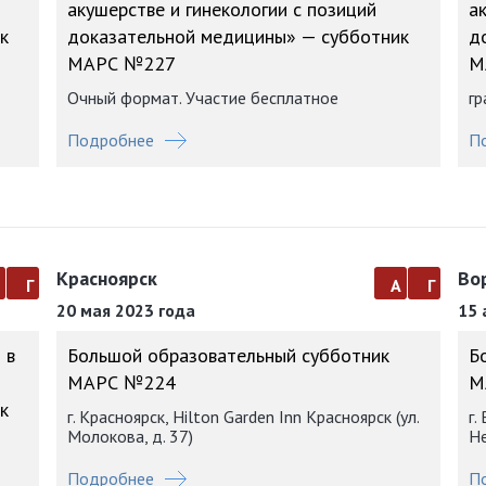
акушерстве и гинекологии с позиций
а
к
доказательной медицины» — субботник
д
МАРС №227
М
Очный формат. Участие бесплатное
гр
Подробнее
П
Красноярск
Во
а
г
а
г
20 мая 2023 года
15 
 в
Большой образовательный субботник
Б
МАРС №224
М
к
г. Красноярск, Hilton Garden Inn Красноярск (ул.
г.
Молокова, д. 37)
Не
Подробнее
П