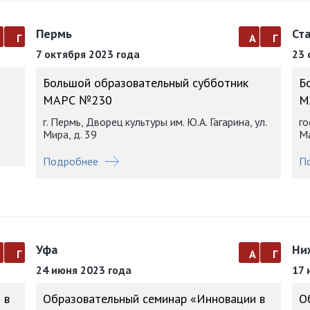
Пермь
Ст
а
г
а
г
7 октября 2023 года
23 
Большой образовательный субботник
Б
МАРС №230
М
г. Пермь, Дворец культуры им. Ю.А. Гагарина, ул.
го
Мира, д. 39
Ма
Подробнее
П
Уфа
Ни
а
г
а
г
24 июня 2023 года
17 
 в
Образовательный семинар «Инновации в
О