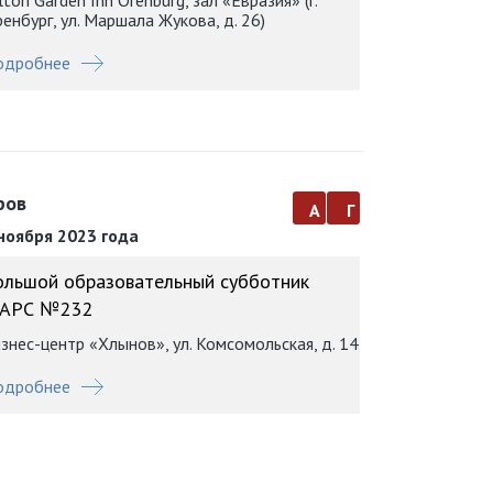
lton Garden Inn Orenburg, зал «Евразия» (г.
енбург, ул. Маршала Жукова, д. 26)
одробнее
ров
а
г
ноября 2023 года
ольшой образовательный субботник
АРС №232
знес-центр «Хлынов», ул. Комсомольская, д. 14
одробнее