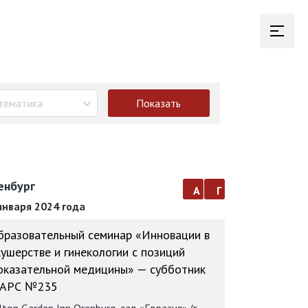
тематика
Показать
енбург
а
г
января 2024 года
бразовательный семинар «Инновации в
кушерстве и гинекологии с позиций
оказательной медицины» — субботник
АРС №235