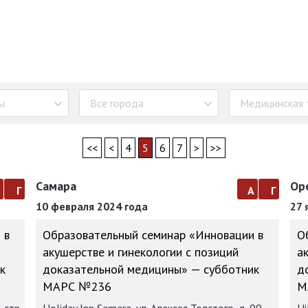
ы
Все города
Медицинская 
<<
<
4
5
6
7
>
>>
Самара
Ор
а
г
а
г
10 февраля 2024 года
27 
 в
Образовательный семинар «Инновации в
О
акушерстве и гинекологии с позиций
а
к
доказательной медицины» — субботник
д
МАРС №236
М