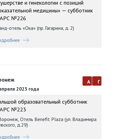
кушерстве и гинекологии с позиций
оказательной медицины» — субботник
АРС №226
анд-отель «Ока» (пр. Гагарина, д. 2)
одробнее
ронеж
а
г
апреля 2023 года
ольшой образовательный субботник
АРС №223
 Воронеж, Отель Benefit Plaza (ул. Владимира
вского, д.29)
одробнее