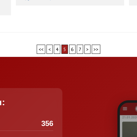
<<
<
4
5
6
7
>
>>
и:
356