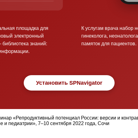
альная площадка для
К услугам врача набор 
новый электронный
гинеколога, неонатолога
 библиотека знаний:
памяток для пациентов.
оинформации.
Установить SPNavigator
минар «Репродуктивный потенциал России: версии и конт
 и педиатрии», 7–10 сентября 2022 года, Сочи