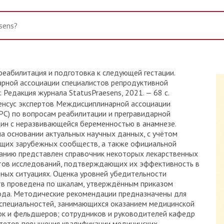
еабилитация и подготовка к следующей гестации.
ной ассоциации специалистов репродуктивной
 Редакция журнала StatusPraesens, 2021. — 68 с.
нсус экспертов Междисциплинарной ассоциации
С) по вопросам реабилитации и прегравидарной
ин с неразвивающейся беременностью в анамнезе.
 основании актуальных научных данных, с учётом
ущих зарубежных сообществ, а также официальной
данию представлен справочник некоторых лекарственных
атов исследований, подтверждающих их эффективность в
ных ситуациях. Оценка уровней убедительности
тв проведена по шкалам, утверждённым приказом
да. Методические рекомендации предназначены для
х специальностей, занимающихся оказанием медицинской
к и фельдшеров; сотрудников и руководителей кафедр
льтетов повышения квалификации медицинских