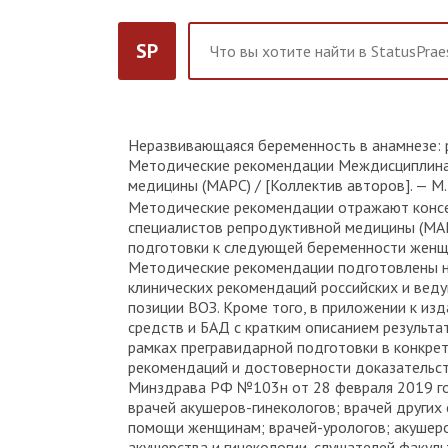
SP
Неразвивающаяся беременность в анамнезе: р
Методические рекомендации Междисциплинар
медицины (МАРС) / [Коллектив авторов]. — М.:
Методические рекомендации отражают консе
специалистов репродуктивной медицины (МАР
подготовки к следующей беременности женщ
Методические рекомендации подготовлены на
клинических рекомендаций российских и вед
позиции ВОЗ. Кроме того, в приложении к из
средств и БАД с кратким описанием результ
рамках прегравидарной подготовки в конкрет
рекомендаций и достоверности доказательс
Минздрава РФ №103н от 28 февраля 2019 го
врачей акушеров-гинекологов; врачей други
помощи женщинам; врачей-урологов; акушеро
акушерства и гинекологии, слушателей факу