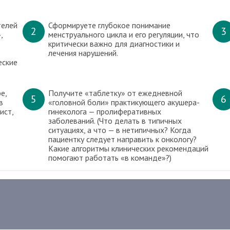
телей
Сформируете глубокое понимание
2
3
,
менструального цикла и его регуляции, что
критически важно для диагностики и
лечения нарушений.
еские
е,
Получите «таблетку» от ежедневной
5
6
в
«головной боли» практикующего акушера-
ист,
гинеколога — пролиферативных
заболеваний. (Что делать в типичных
ситуациях, а что — в нетипичных? Когда
пациентку следует направить к онкологу?
Какие алгоритмы клинических рекомендаций
помогают работать «в команде»?)