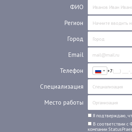
ФИО
Регион
Город
Email
Телефон
+7
Специализация
Место работы
Я подтверждаю, чт
В соответствии с 
компании StatusPrae