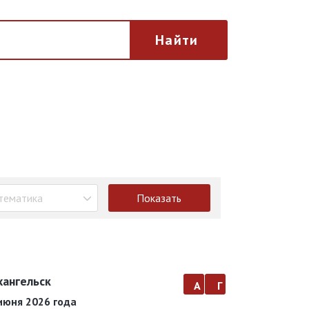
Найти
тематика
Показать
хангельск
а
г
июня 2026 года