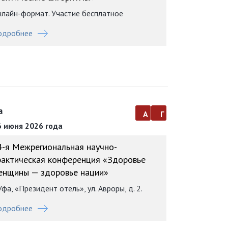
лайн-формат. Участие бесплатное
одробнее
а
а
г
 июня 2026 года
4-я Межрегиональная научно-
рактическая конференция «Здоровье
енщины — здоровье нации»
 Уфа, «Президент отель», ул. Авроры, д. 2.
одробнее