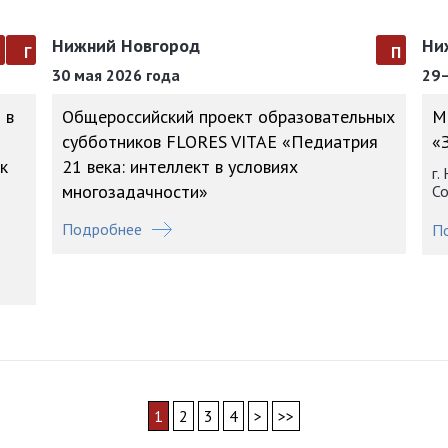
Нижний Новгород
Ни
а
г
п
30 мая 2026 года
29–
 в
Общероссийский проект образовательных
М
субботников FLORES VITAE «Педиатрия
«
к
21 века: интеллект в условиях
г.
многозадачности»
Со
Подробнее
П
1
2
3
4
>
>>