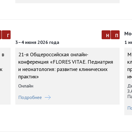
Мо
а
г
н
п
3–4 июня 2026 года
1 и
 в
21-я Общероссийская онлайн-
М
конференция «FLORES VITAE. Педиатрия
к
к
и неонатология: развитие клинических
п
практик»
им
Онлайн
Де
З.
Па
Подробнее
П