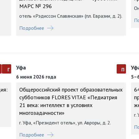
МАРС № 296
Он
отель «Рэдиссон Славянская» (пл. Евразии, д. 2).
П
Подробнее
Уфа
Уф
а
г
п
6 июня 2026 года
5–6
ия:
Общероссийский проект образовательных
6
субботников FLORES VITAE «Педиатрия
п
21 века: интеллект в условиях
ж
многозадачности»
г.
г. Уфа, «Президент отель», ул. Авроры, д. 2.
П
Подробнее