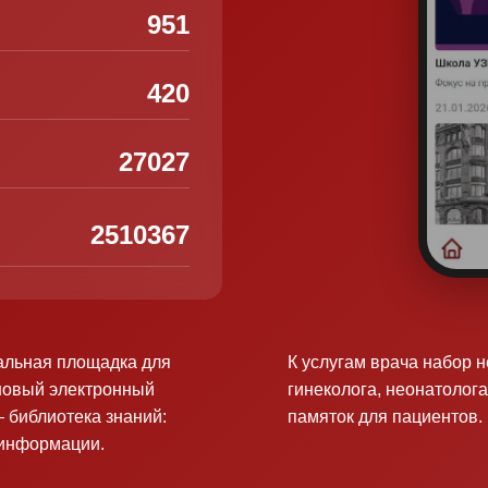
951
420
27027
2510367
альная площадка для
К услугам врача набор 
новый электронный
гинеколога, неонатолога
 библиотека знаний:
памяток для пациентов.
оинформации.