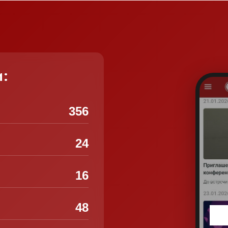
и:
356
24
16
48