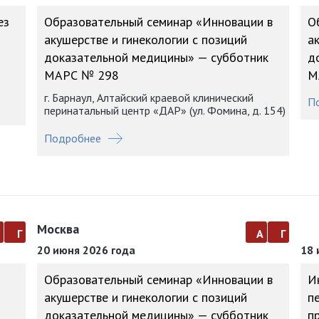
ез
Образовательный семинар «Инновации в
О
акушерстве и гинекологии с позиций
а
доказательной медицины» — субботник
д
МАРС № 298
М
г. Барнаул, Алтайский краевой клинический
П
перинатальный центр «ДАР» (ул. Фомина, д. 154)
Подробнее
Москва
а
г
а
г
20 июня 2026 года
18 
Образовательный семинар «Инновации в
И
акушерстве и гинекологии с позиций
п
доказательной медицины» — субботник
п