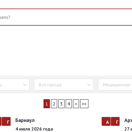
ы
Все города
Медицинская 
1
2
3
4
>
>>
Барнаул
Ар
а
г
а
г
4 июля 2026 года
27 