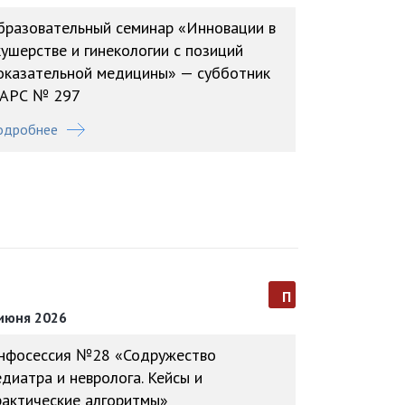
бразовательный семинар «Инновации в
кушерстве и гинекологии с позиций
оказательной медицины» — субботник
АРС № 297
одробнее
п
июня 2026
нфосессия №28 «Содружество
едиатра и невролога. Кейсы и
рактические алгоритмы»