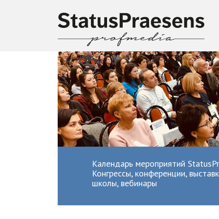
Календарь мероприятий StatusPr
Конгрессы, конференции, выставк
школы, вебинары