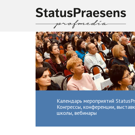
Календарь мероприятий StatusPr
Конгрессы, конференции, выставк
школы, вебинары