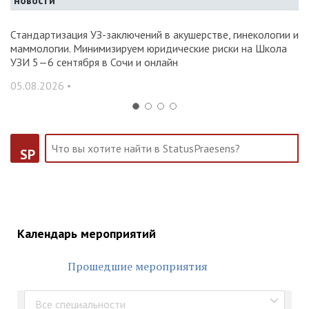
новости
Стандартизация УЗ-заключений в акушерстве, гинекологии и
О
маммологии. Минимизируем юридические риски на Школа
вр
УЗИ 5—6 сентября в Сочи и онлайн
31
05.08.2026 •
SP
Календарь мероприятий
Прошедшие мероприятия
Все специальности