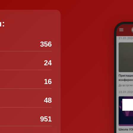
и:
356
24
16
48
951