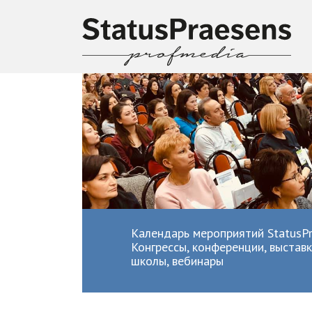
Календарь мероприятий StatusPr
Конгрессы, конференции, выставк
школы, вебинары