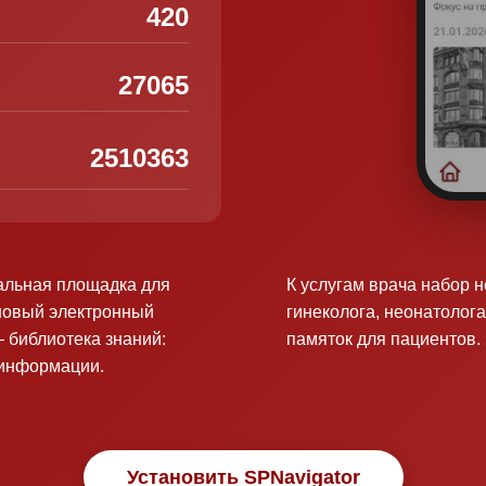
420
27065
2510363
альная площадка для
К услугам врача набор 
новый электронный
гинеколога, неонатолога
 библиотека знаний:
памяток для пациентов.
оинформации.
Установить SPNavigator