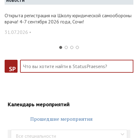
новости
и и
Открыта регистрация на Школу юридической самообороны
О
врача! 4-7 сентября 2026 года, Сочи!
ак
С
31.07.2026 •
14
SP
Календарь мероприятий
Прошедшие мероприятия
Все специальности