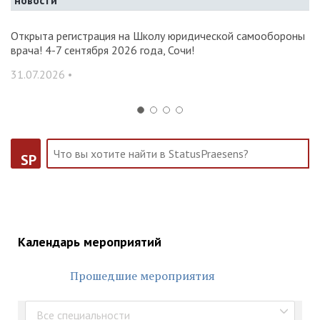
новости
и и
Открыта регистрация на Школу юридической самообороны
О
врача! 4-7 сентября 2026 года, Сочи!
ак
С
31.07.2026 •
14
SP
Календарь мероприятий
Прошедшие мероприятия
Все специальности