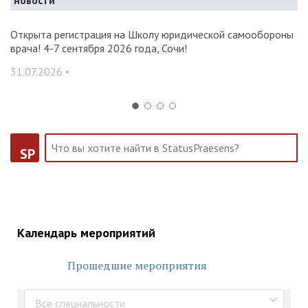
новости
и и
Открыта регистрация на Школу юридической самообороны
О
врача! 4-7 сентября 2026 года, Сочи!
ак
С
31.07.2026 •
14
SP
Календарь мероприятий
Прошедшие мероприятия
Все специальности