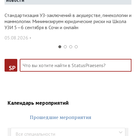
новости
Стандартизация УЗ-заключений в акушерстве, гинекологии и
О
маммологии. Минимизируем юридические риски на Школа
вр
УЗИ 5—6 сентября в Сочи и онлайн
31
05.08.2026 •
SP
Календарь мероприятий
Прошедшие мероприятия
Все специальности