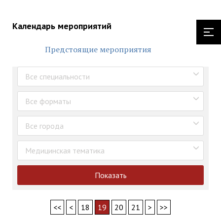
Календарь мероприятий
Предстоящие мероприятия
Все специальности
Все форматы
Все города
Медицинская тематика
Показать
<<
<
18
19
20
21
>
>>