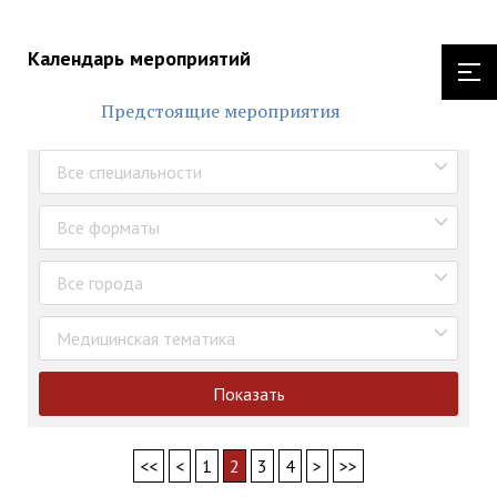
Календарь мероприятий
Предстоящие мероприятия
Все специальности
Все форматы
Все города
Медицинская тематика
Показать
<<
<
1
2
3
4
>
>>