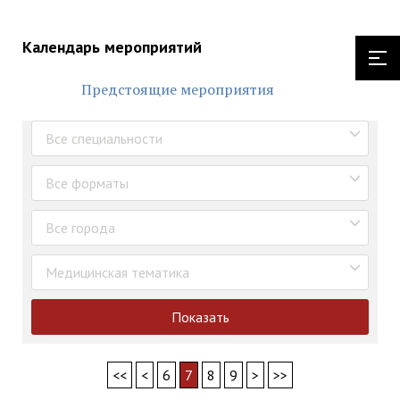
Календарь мероприятий
Предстоящие мероприятия
Все специальности
Все форматы
Все города
Медицинская тематика
Показать
<<
<
6
7
8
9
>
>>