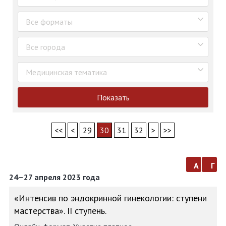
Все форматы
Все города
Медицинская тематика
Показать
<<
<
29
30
31
32
>
>>
а
г
24–27 апреля 2023 года
«Интенсив по эндокринной гинекологии: ступени
мастерства». II ступень.