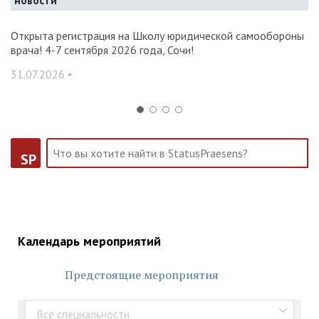
новости
и и
Открыта регистрация на Школу юридической самообороны
О
врача! 4-7 сентября 2026 года, Сочи!
ак
С
31.07.2026 •
14
SP
Календарь мероприятий
Предстоящие мероприятия
Все специальности