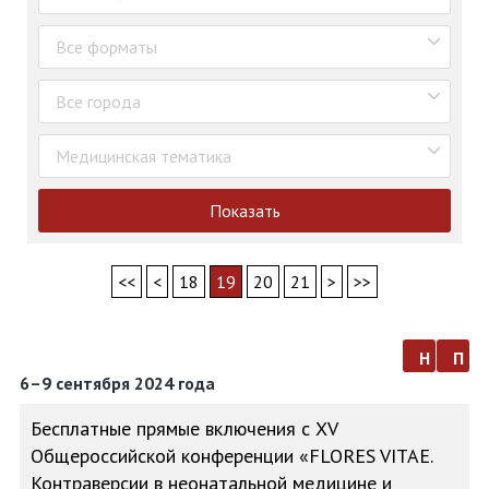
Все форматы
Все города
Медицинская тематика
Показать
<<
<
18
19
20
21
>
>>
н
п
6–9 сентября 2024 года
Бесплатные прямые включения с XV
Общероссийской конференции «FLORES VITAE.
Контраверсии в неонатальной медицине и