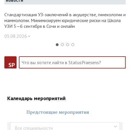
новости
Стандартизация УЗ-заключений в акушерстве, гинекологии и
О
маммологии. Минимизируем юридические риски на Школа
вр
УЗИ 5—6 сентября в Сочи и онлайн
31
05.08.2026 •
SP
Календарь мероприятий
Предстоящие мероприятия
Все специальности