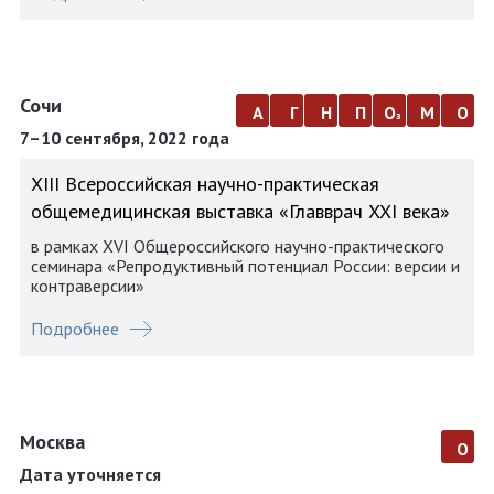
Сочи
а
г
н
п
о
м
о
з
7–10 сентября, 2022 года
ХIII Всероссийская научно-практическая
общемедицинская выставка «Главврач XXI века»
в рамках XVI Общероссийского научно-практического
семинара «Репродуктивный потенциал России: версии и
контраверсии»
Подробнее
Москва
о
Дата уточняется