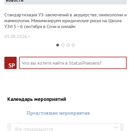
новости
Стандартизация УЗ-заключений в акушерстве, гинекологии и
О
маммологии. Минимизируем юридические риски на Школа
вр
УЗИ 5—6 сентября в Сочи и онлайн
31
05.08.2026 •
SP
Календарь мероприятий
Предстоящие мероприятия
Все специальности