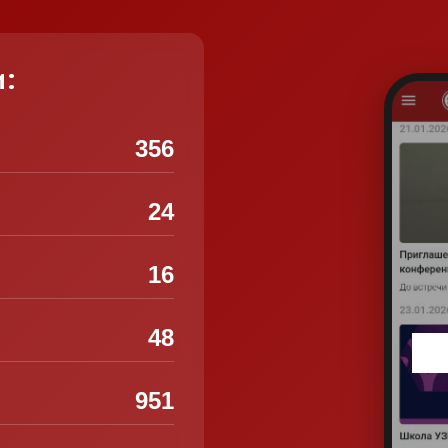
и:
356
24
16
48
951