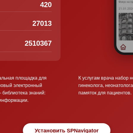
420
27013
2510367
альная площадка для
К услугам врача набор 
новый электронный
гинеколога, неонатолога
 библиотека знаний:
памяток для пациентов.
оинформации.
Установить SPNavigator