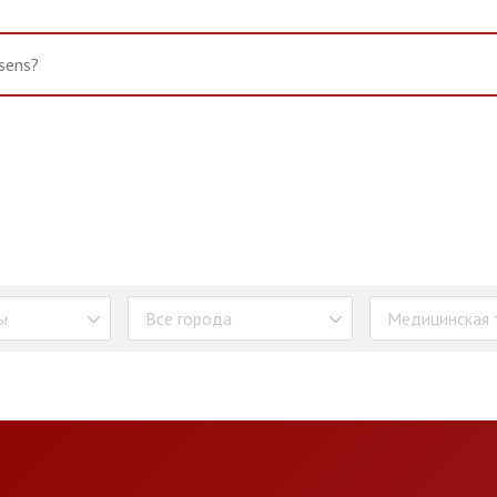
ы
Все города
Медицинская 