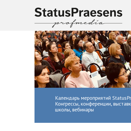
Календарь мероприятий StatusPr
Конгрессы, конференции, выставк
школы, вебинары