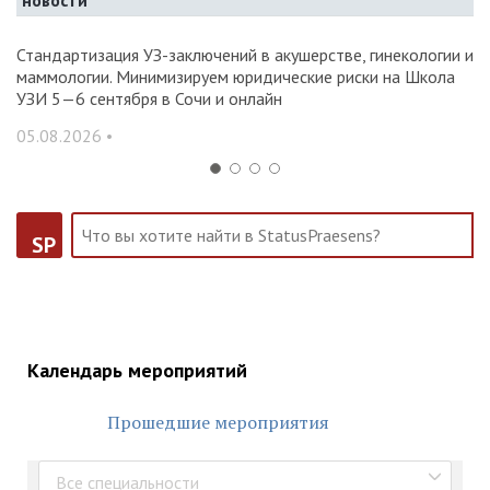
новости
Стандартизация УЗ-заключений в акушерстве, гинекологии и
О
маммологии. Минимизируем юридические риски на Школа
вр
УЗИ 5—6 сентября в Сочи и онлайн
31
05.08.2026 •
SP
Календарь мероприятий
Прошедшие мероприятия
Все специальности