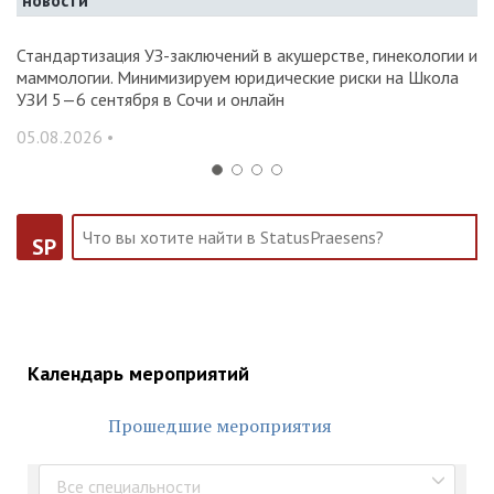
новости
Стандартизация УЗ-заключений в акушерстве, гинекологии и
О
маммологии. Минимизируем юридические риски на Школа
вр
УЗИ 5—6 сентября в Сочи и онлайн
31
05.08.2026 •
SP
Календарь мероприятий
Прошедшие мероприятия
Все специальности