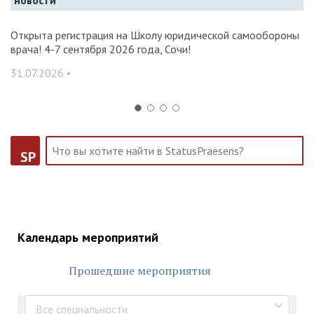
новости
и и
Открыта регистрация на Школу юридической самообороны
О
врача! 4-7 сентября 2026 года, Сочи!
ак
С
31.07.2026 •
14
SP
Календарь мероприятий
Прошедшие мероприятия
Все специальности