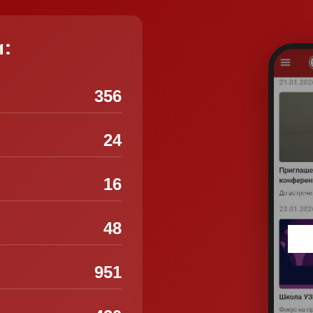
и:
356
24
16
48
951