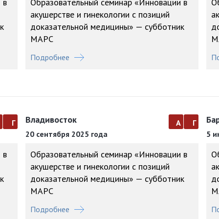
 в
Образовательный семинар «Инновации в
О
акушерстве и гинекологии с позиций
а
к
доказательной медицины» — субботник
д
МАРС
М
Подробнее
П
Владивосток
Ба
а
г
а
г
20 сентября 2025 года
5 и
 в
Образовательный семинар «Инновации в
О
акушерстве и гинекологии с позиций
а
к
доказательной медицины» — субботник
д
МАРС
М
Подробнее
П