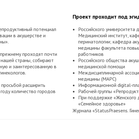
Проект проходит под эги
епродуктивный потенциал
Российского университета 
ации в акушерстве и
Медицинский институт, кафе
ны».
перинатологии; кафедра ак
медицины факультета повы
-прежнему проходят почти
работников
 нашей страны, собирают
Российского общества акуш
ную и заинтересованную в
медицинской помощи
гинекологов.
Междисциплинарной ассоци
медицины (МАРС)
 просьбой расширить
Информационной digital-пл
 году количество городов
Рабочей группы «Репродукт
При поддержке «Женского д
«Семейное здоровье»
Журнала «StatusPraesens. Гине