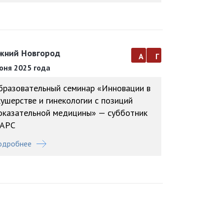
жний Новгород
а
г
юня 2025 года
бразовательный семинар «Инновации в
кушерстве и гинекологии с позиций
оказательной медицины» — субботник
АРС
одробнее