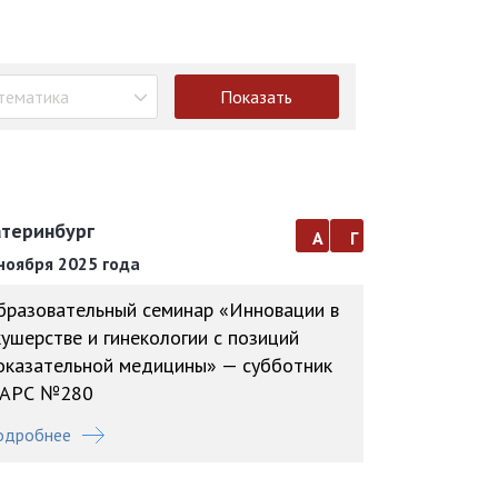
тематика
Показать
атеринбург
а
г
ноября 2025 года
бразовательный семинар «Инновации в
кушерстве и гинекологии с позиций
оказательной медицины» — субботник
АРС №280
одробнее