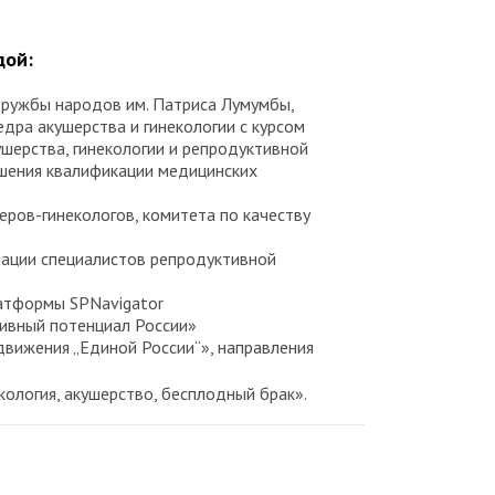
дой:
дружбы народов им. Патриса Лумумбы,
дра акушерства и гинекологии с курсом
ушерства, гинекологии и репродуктивной
шения квалификации медицинских
еров-гинекологов, комитета по качеству
ации специалистов репродуктивной
атформы SPNavigator
ивный потенциал России»
вижения „Единой России“», направления
кология, акушерство, бесплодный брак».