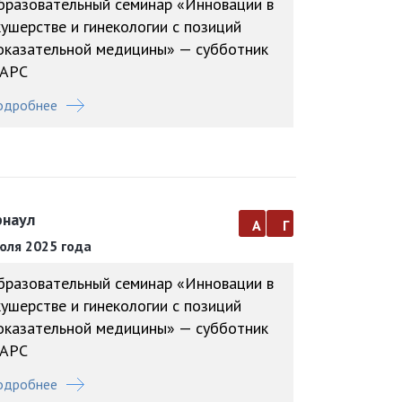
бразовательный семинар «Инновации в
кушерстве и гинекологии с позиций
оказательной медицины» — субботник
АРС
одробнее
рнаул
а
г
юля 2025 года
бразовательный семинар «Инновации в
кушерстве и гинекологии с позиций
оказательной медицины» — субботник
АРС
одробнее