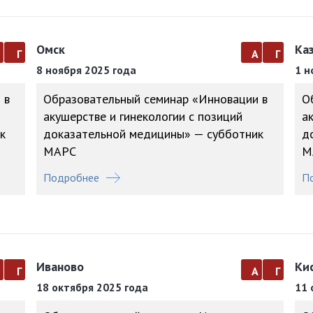
Омск
Ка
а
г
а
г
8 ноября 2025 года
1 н
 в
Образовательный семинар «Инновации в
О
акушерстве и гинекологии с позиций
а
к
доказательной медицины» — субботник
д
МАРС
М
Подробнее
П
Иваново
Ки
а
г
а
г
18 октября 2025 года
11 