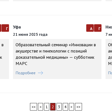
Уфа
Ни
а
г
а
г
21 июня 2025 года
7 и
 в
Образовательный семинар «Инновации в
О
акушерстве и гинекологии с позиций
а
к
доказательной медицины» — субботник
д
МАРС
М
Подробнее
П
<<
<
1
2
3
4
>
>>