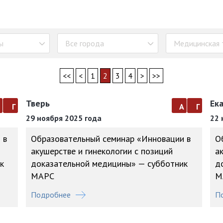
ы
Все города
Медицинская 
<<
<
1
2
3
4
>
>>
Тверь
Ек
а
г
а
г
29 ноября 2025 года
22 
 в
Образовательный семинар «Инновации в
О
акушерстве и гинекологии с позиций
а
к
доказательной медицины» — субботник
д
МАРС
М
Подробнее
П