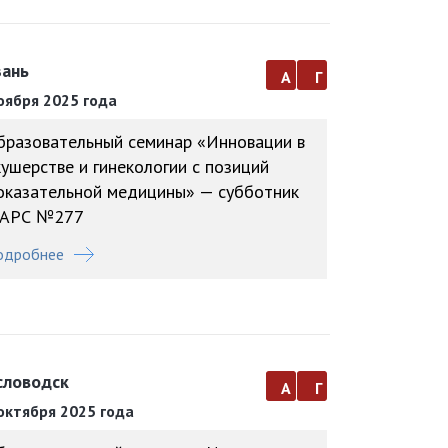
зань
а
г
оября 2025 года
бразовательный семинар «Инновации в
кушерстве и гинекологии с позиций
оказательной медицины» — субботник
АРС №277
одробнее
словодск
а
г
октября 2025 года