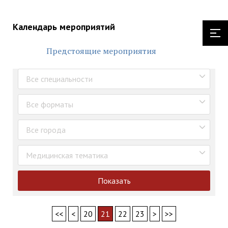
Календарь мероприятий
Предстоящие мероприятия
Все специальности
Все форматы
Все города
Медицинская тематика
Показать
<<
<
20
21
22
23
>
>>