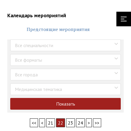
Календарь мероприятий
Предстоящие мероприятия
Все специальности
Все форматы
Все города
Медицинская тематика
Показать
<<
<
21
22
23
24
>
>>